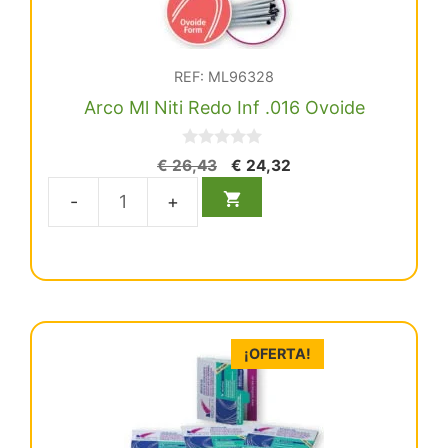
REF: ML96328
Arco Ml Niti Redo Inf .016 Ovoide
0
El
El
€
26,43
€
24,32
d
precio
precio
e
5
original
actual
Arco
era:
es:
Ml
€ 26,43.
€ 24,32.
Niti
Redo
Inf
.016
¡OFERTA!
Ovoide
cantidad