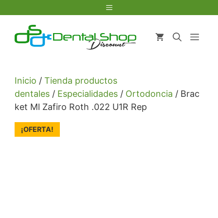
Saltar
Menú
al
contenido
Men
Inicio
/
Tienda productos
dentales
/
Especialidades
/
Ortodoncia
/ Brac
ket Ml Zafiro Roth .022 U1R Rep
¡OFERTA!