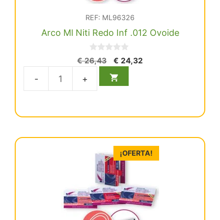
REF: ML96326
Arco Ml Niti Redo Inf .012 Ovoide
0
El
El
€
26,43
€
24,32
d
precio
precio
e
5
original
actual
Arco
era:
es:
Ml
€ 26,43.
€ 24,32.
Niti
Redo
Inf
.012
¡OFERTA!
Ovoide
cantidad