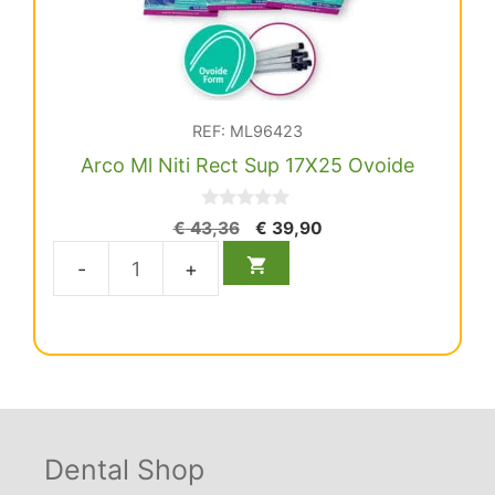
REF: ML96423
Arco Ml Niti Rect Sup 17X25 Ovoide
0
El
El
€
43,36
€
39,90
d
precio
precio
e
5
original
actual
Arco
era:
es:
Ml
€ 43,36.
€ 39,90.
Niti
Rect
Sup
17X25
Ovoide
Dental Shop
cantidad