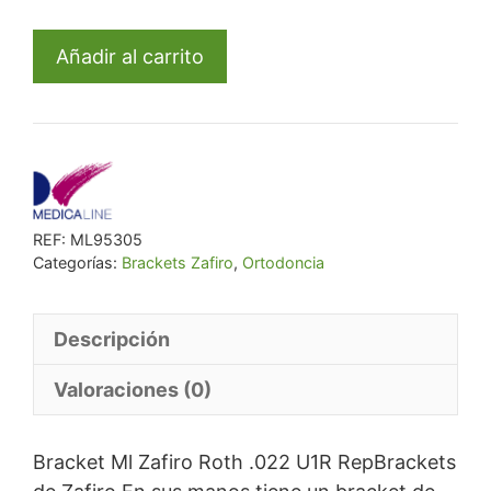
era:
es:
Bracket
€ 58,14.
€ 55,23.
Añadir al carrito
Ml
Zafiro
Roth
.022
U1R
Rep
REF:
ML95305
cantidad
Categorías:
Brackets Zafiro
,
Ortodoncia
Descripción
Valoraciones (0)
Bracket Ml Zafiro Roth .022 U1R RepBrackets