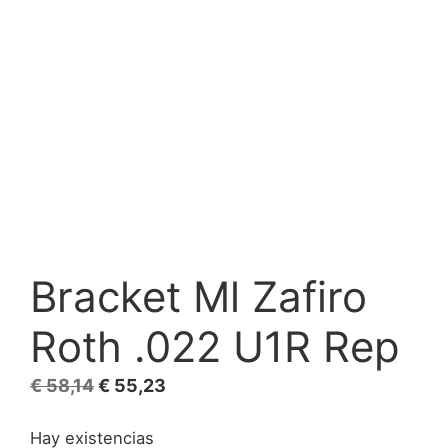
Bracket Ml Zafiro
Roth .022 U1R Rep
El
El
€
58,14
€
55,23
precio
precio
Hay existencias
original
actual