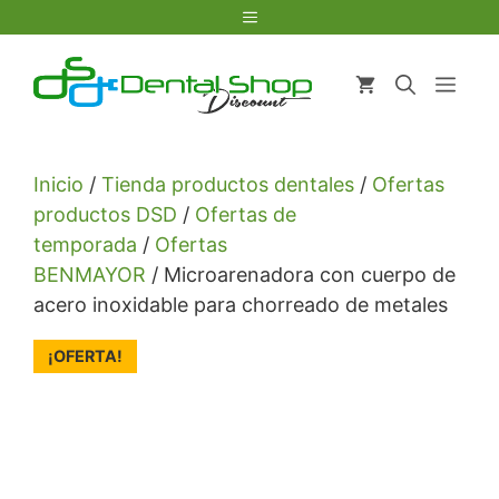
Saltar
Menú
al
contenido
Men
Inicio
/
Tienda productos dentales
/
Ofertas
productos DSD
/
Ofertas de
temporada
/
Ofertas
BENMAYOR
/ Microarenadora con cuerpo de
acero inoxidable para chorreado de metales
¡OFERTA!