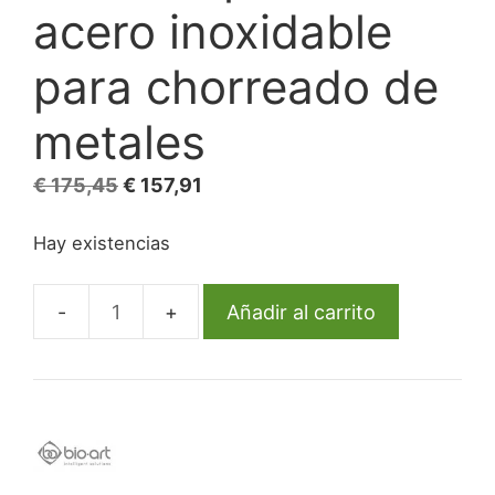
acero inoxidable
para chorreado de
metales
El
El
€
175,45
€
157,91
precio
precio
Hay existencias
original
actual
era:
es:
€ 175,45.
€ 157,91.
Añadir al carrito
Microarenadora
con
cuerpo
de
acero
inoxidable