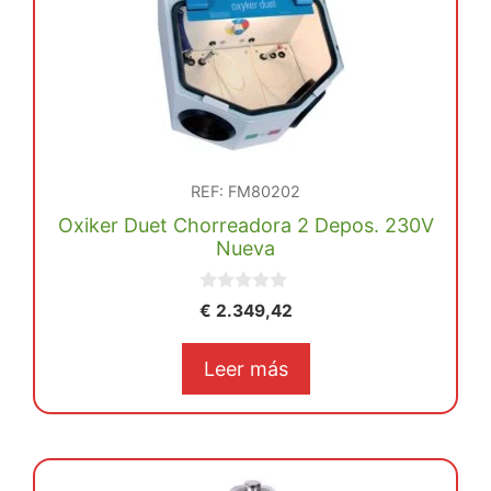
REF: FM80202
Oxiker Duet Chorreadora 2 Depos. 230V
Nueva
0
€
2.349,42
d
e
5
Leer más