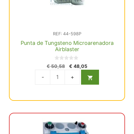
REF: 44-598P
Punta de Tungsteno Microarenadora
Airblaster
0
El
El
€
50,58
€
48,05
d
precio
precio
e
5
original
actual
Punta
era:
es:
de
€ 50,58.
€ 48,05.
Tungsteno
Microarenadora
Airblaster
cantidad