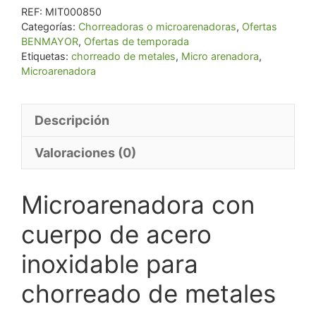
para
REF:
MIT000850
chorreado
Categorías:
Chorreadoras o microarenadoras
,
Ofertas
BENMAYOR
,
Ofertas de temporada
de
Etiquetas:
chorreado de metales
,
Micro arenadora
,
metales
Microarenadora
cantidad
Descripción
Valoraciones (0)
Microarenadora con
cuerpo de acero
inoxidable para
chorreado de metales