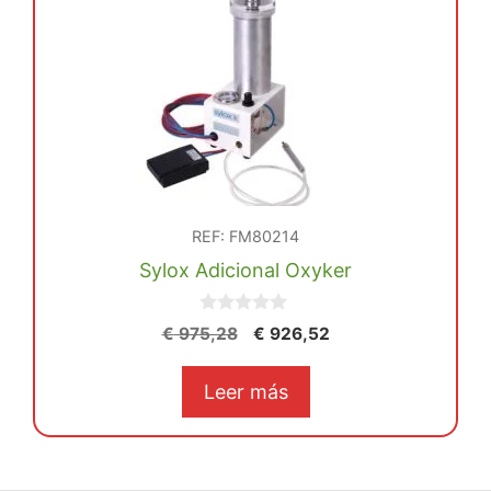
REF: FM80214
Sylox Adicional Oxyker
0
El
El
€
975,28
€
926,52
d
precio
precio
e
5
original
actual
Leer más
era:
es:
€ 975,28.
€ 926,52.