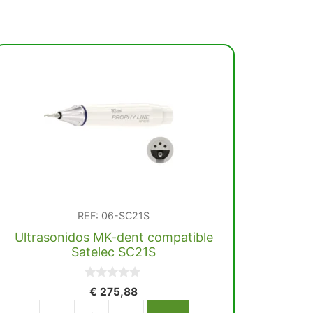
REF: 06-SC21S
Ultrasonidos MK-dent compatible
Satelec SC21S
0
€
275,88
d
e