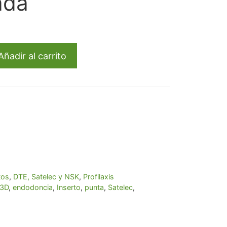
ada
io
al
Añadir al carrito
70.
tos
,
DTE, Satelec y NSK
,
Profilaxis
3D
,
endodoncia
,
Inserto
,
punta
,
Satelec
,