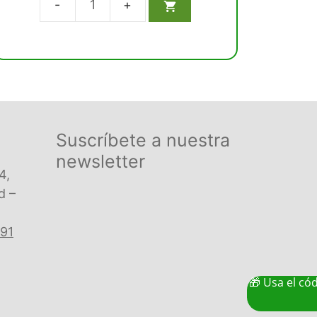
5
Ultrasonidos
MK-
dent
compatible
Satelec
SC21S
cantidad
Suscríbete a nuestra
newsletter
4,
d –
 91
🎁 Usa el có