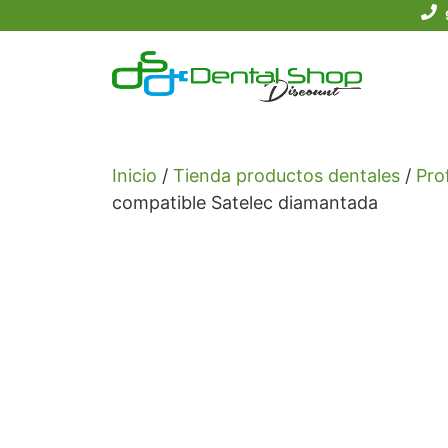
Saltar
al
contenido
Inicio
/
Tienda productos dentales
/
Prof
compatible Satelec diamantada