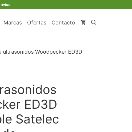
original
actual
Woodpecker
Envíos
era:
es:
ED3D
€ 23,96.
€ 16,70.
compatible
Marcas
Ofertas
Contacto
Satelec
diamantada
cantidad
a ultrasonidos Woodpecker ED3D
trasonidos
ker ED3D
le Satelec