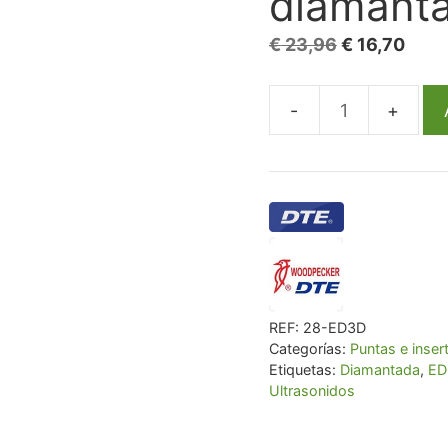
diamant
El
El
€
23,96
€
16,70
precio
prec
original
actu
Punta
era:
es:
ultrasonidos
€ 23,96.
€ 16,
Woodpecker
ED3D
compatible
Satelec
diamantada
cantidad
REF:
28-ED3D
Categorías:
Puntas e inser
Etiquetas:
Diamantada
,
ED
Ultrasonidos