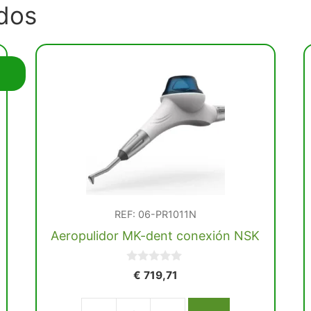
dos
REF: 06-PR1011N
Aeropulidor MK-dent conexión NSK
0
€
719,71
d
e
5