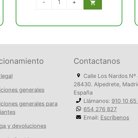
Aeropulidor
MK-
dent
conexión
NSK
cantidad
cionamiento
Contactanos
 legal
Calle Los Nardos Nº 
28430. Alpedrete, Madri
ciones generales
España
Llámanos:
910 10 65
ciones generales para
654 276 827
iantes
Email:
Escríbenos
ga y devoluciones