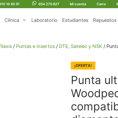
910 10 65 91
654 276 827
Mi cuenta
Carro
Clínica
Laboratorio
Estudiantes
Repuestos
ilaxis
/
Puntas e insertos
/
DTE, Satelec y NSK
/ Punt
¡OFERTA!
Punta ul
Woodpec
compatib