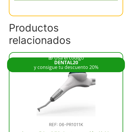
con
luz
ultrasonido
compatible
Productos
Satelec
relacionados
cantidad
🎁 Usa el código
DENTAL20
y consigue tu descuento 20%
REF: 06-PR1011K