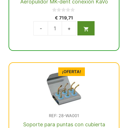
Aeropulidor MK-dent conexión KaVo
0
€
719,71
d
e
5
Aeropulidor
MK-
dent
conexión
KaVo
cantidad
¡OFERTA!
REF: 28-WA001
Soporte para puntas con cubierta