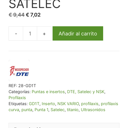
SATELEC
El
El
€
9,44
€
7,02
precio
precio
original
actual
Añadir al carrito
Punta
era:
es:
para
€ 9,44.
€ 7,02.
ultrasonidos
GD1T
compatible
con
SATELEC
REF:
28-GD1T
cantidad
Categorías:
Puntas e insertos
,
DTE, Satelec y NSK
,
Profilaxis
Etiquetas:
GD1T
,
Inserto
,
NSK VARIO
,
profilaxis
,
profilaxis
curva
,
punta
,
Punta 1
,
Satelec
,
titanio
,
Ultrasonidos