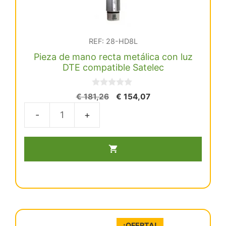
REF: 28-HD8L
Pieza de mano recta metálica con luz
DTE compatible Satelec
0
El
El
€
181,26
€
154,07
d
precio
precio
e
5
original
actual
Pieza
era:
es:
de
€ 181,26.
€ 154,07.
mano
recta
metálica
con
luz
DTE
¡OFERTA!