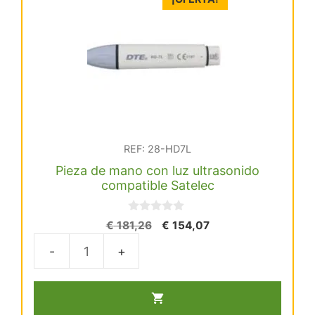
compatible
Satelec
cantidad
REF: 28-HD7L
Pieza de mano con luz ultrasonido
compatible Satelec
0
El
El
€
181,26
€
154,07
d
precio
precio
e
5
original
actual
Pieza
era:
es:
de
€ 181,26.
€ 154,07.
mano