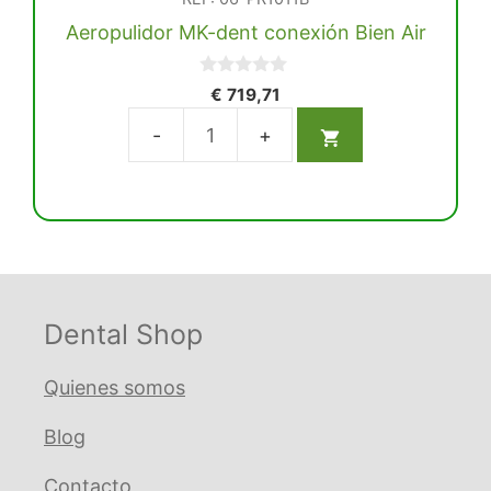
Aeropulidor MK-dent conexión Bien Air
0
€
719,71
d
e
5
Aeropulidor
MK-
dent
conexión
Bien
Air
cantidad
Dental Shop
Quienes somos
Blog
Contacto