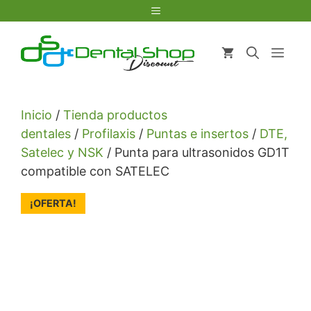
Saltar
Menú
al
contenido
Men
Inicio
/
Tienda productos
dentales
/
Profilaxis
/
Puntas e insertos
/
DTE,
Satelec y NSK
/ Punta para ultrasonidos GD1T
compatible con SATELEC
¡OFERTA!