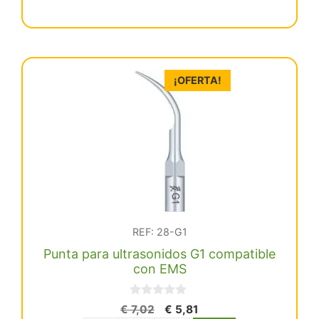
€ 332,51.
€ 315,88.
TITANUS
E
compatible
EMS
¡OFERTA!
cantidad
REF: 28-G1
Punta para ultrasonidos G1 compatible
con EMS
0
El
El
€
7,02
€
5,81
d