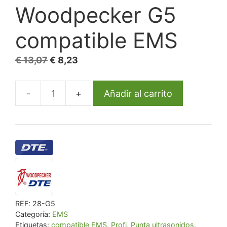
Woodpecker G5
compatible EMS
El
El
€
13,07
€
8,23
precio
precio
original
actual
Añadir al carrito
Punta
era:
es:
ultrasonidos
€ 13,07.
€ 8,23.
Woodpecker
G5
compatible
EMS
cantidad
REF:
28-G5
Categoría:
EMS
Etiquetas:
compatible EMS
,
Profi
,
Punta ultrasonidos
,