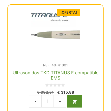
¡OFERTA!
REF: 40-41001
Ultrasonidos TKD TITANUS E compatible
EMS
0
El
El
€
332,51
€
315,88
d
precio
precio
e
5
original
actual
Ultrasonidos
era:
es:
TKD