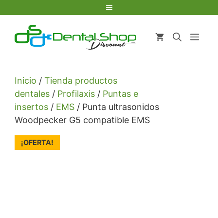
Saltar
Menú
al
contenido
Men
Inicio
/
Tienda productos
dentales
/
Profilaxis
/
Puntas e
insertos
/
EMS
/ Punta ultrasonidos
Woodpecker G5 compatible EMS
¡OFERTA!