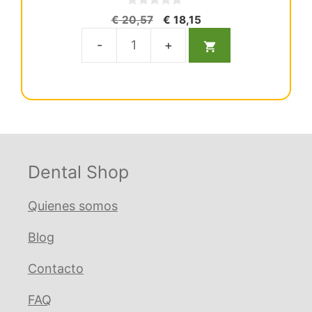
0
El
El
€
20,57
€
18,15
d
precio
precio
e
5
original
actual
Punta
era:
es:
para
€ 20,57.
€ 18,15.
ultrasonidos
E3
cantidad
Dental Shop
Quienes somos
Blog
Contacto
FAQ