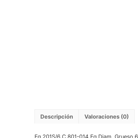
Descripción
Valoraciones (0)
Fg 201S/6 C 801-014 Fg Diam. Grueso 6