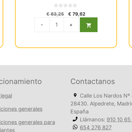
0
El
El
€
83,25
€
79,62
d
precio
precio
e
5
original
actual
Electroválvula
era:
es:
SIRAI
€ 83,25.
€ 79,62.
V162B02
DC
cantidad
cionamiento
Contactanos
 legal
Calle Los Nardos Nº 
28430. Alpedrete, Madri
ciones generales
España
Llámanos:
910 10 65
ciones generales para
654 276 827
iantes