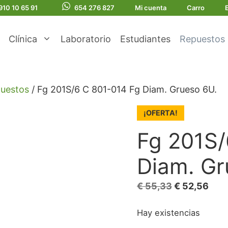
910 10 65 91
654 276 827
Mi cuenta
Carro
Clínica
Laboratorio
Estudiantes
Repuestos
uestos
/ Fg 201S/6 C 801-014 Fg Diam. Grueso 6U.
¡OFERTA!
Fg 201S/
Diam. Gr
El
El
€
55,33
€
52,56
precio
prec
Hay existencias
original
actu
era:
es: