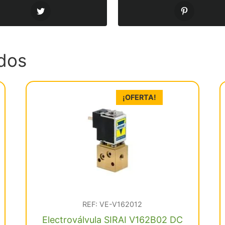
dos
¡OFERTA!
REF: VE-V162012
Electroválvula SIRAI V162B02 DC