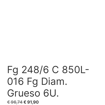
Fg 248/6 C 850L-
016 Fg Diam.
Grueso 6U.
El
El
€
96,74
€
91,90