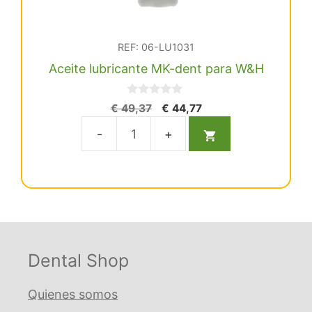
REF: 06-LU1031
Aceite lubricante MK-dent para W&H
0
El
El
€
49,37
€
44,77
d
precio
precio
e
5
original
actual
Aceite
era:
es:
lubricante
€ 49,37.
€ 44,77.
MK-
dent
para
W&H
cantidad
Dental Shop
Quienes somos