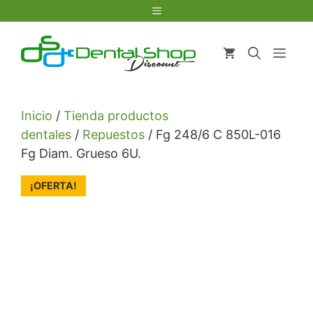
Saltar
Menú
al
contenido
Men
Inicio
/
Tienda productos
dentales
/
Repuestos
/ Fg 248/6 C 850L-016
Fg Diam. Grueso 6U.
¡OFERTA!