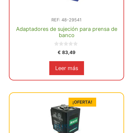
REF: 48-29541
Adaptadores de sujeción para prensa de
banco
0
€
83,49
d
e
5
Leer más
¡OFERTA!