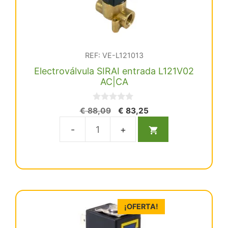
REF: VE-L121013
Electroválvula SIRAI entrada L121V02
AC|CA
0
El
El
€
88,09
€
83,25
d
precio
precio
e
5
original
actual
Electroválvula
era:
es:
SIRAI
€ 88,09.
€ 83,25.
entrada
L121V02
AC|CA
cantidad
¡OFERTA!