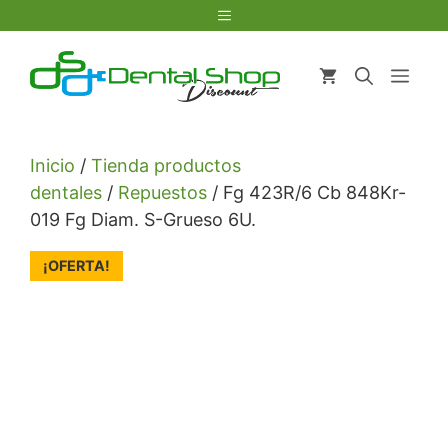
Saltar
Menú
al
contenido
Men
Inicio
/
Tienda productos
dentales
/
Repuestos
/ Fg 423R/6 Cb 848Kr-
019 Fg Diam. S-Grueso 6U.
¡OFERTA!