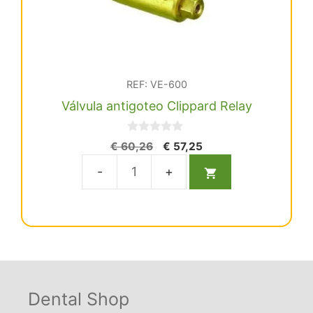
REF: VE-600
Válvula antigoteo Clippard Relay
0
El
El
€
60,26
€
57,25
d
precio
precio
e
5
original
actual
Válvula
era:
es:
antigoteo
€ 60,26.
€ 57,25.
Clippard
Relay
cantidad
Dental Shop