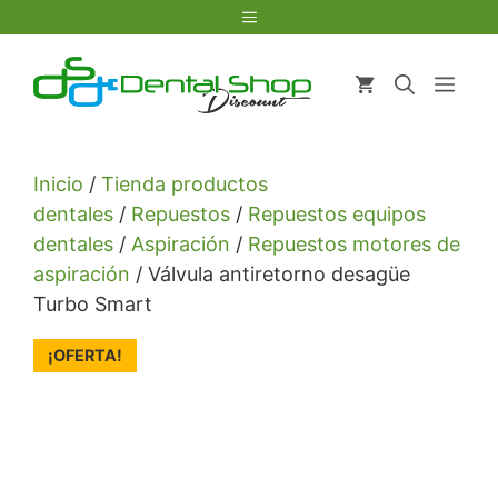
Saltar
Menú
al
contenido
Men
Inicio
/
Tienda productos
dentales
/
Repuestos
/
Repuestos equipos
dentales
/
Aspiración
/
Repuestos motores de
aspiración
/ Válvula antiretorno desagüe
Turbo Smart
¡OFERTA!