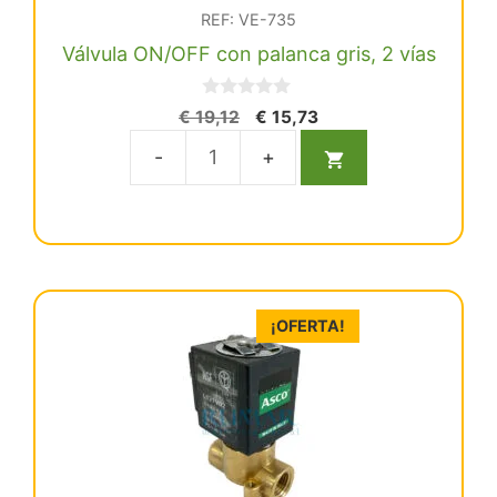
REF: VE-735
Válvula ON/OFF con palanca gris, 2 vías
0
El
El
€
19,12
€
15,73
d
precio
precio
e
5
original
actual
Válvula
era:
es:
ON/OFF
€ 19,12.
€ 15,73.
con
palanca
gris,
2
¡OFERTA!
vías
cantidad