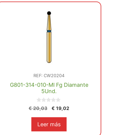
REF: CW20204
G801-314-010-Ml Fg Diamante
5Und.
0
El
El
€
20,03
€
19,02
d
precio
precio
e
5
original
actual
Leer más
era:
es: