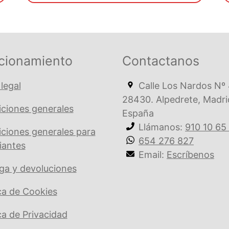
€ 20,03.
€ 19,02.
cionamiento
Contactanos
 legal
Calle Los Nardos Nº 
28430. Alpedrete, Madri
ciones generales
España
Llámanos:
910 10 65
ciones generales para
654 276 827
iantes
Email:
Escríbenos
ga y devoluciones
ica de Cookies
ica de Privacidad