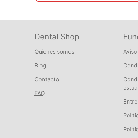
€ 20,03.
€ 19,02.
Dental Shop
Fun
Quienes somos
Aviso
Blog
Condi
Contacto
Condi
estud
FAQ
Entre
Polít
Polít