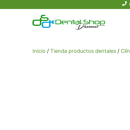
Saltar
al
contenido
Inicio
/
Tienda productos dentales
/
Clín