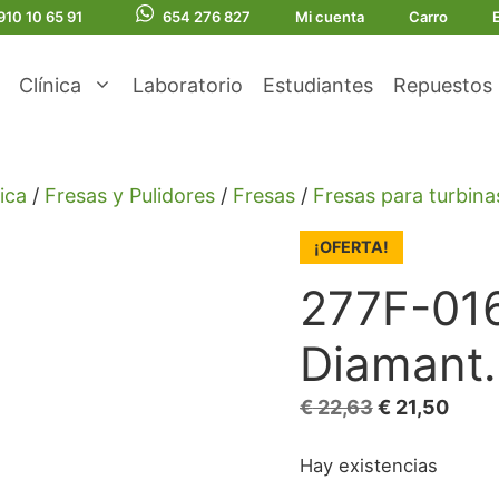
910 10 65 91
654 276 827
Mi cuenta
Carro
Clínica
Laboratorio
Estudiantes
Repuestos
ica
/
Fresas y Pulidores
/
Fresas
/
Fresas para turbina
¡OFERTA!
277F-01
Diamant.
El
El
€
22,63
€
21,50
precio
prec
Hay existencias
original
actua
era:
es: