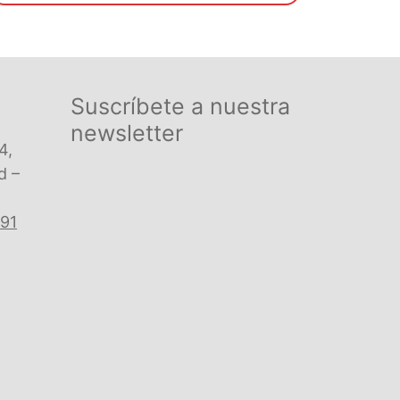
€ 20,03.
€ 19,02.
Suscríbete a nuestra
newsletter
4,
d –
 91