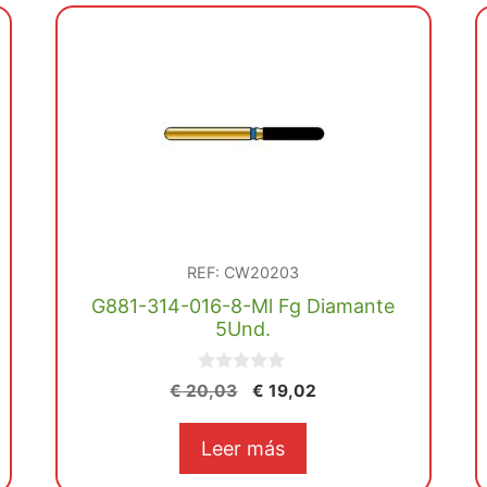
REF: CW20203
G881-314-016-8-Ml Fg Diamante
5Und.
0
El
El
€
20,03
€
19,02
d
precio
precio
e
5
original
actual
Leer más
era:
es: