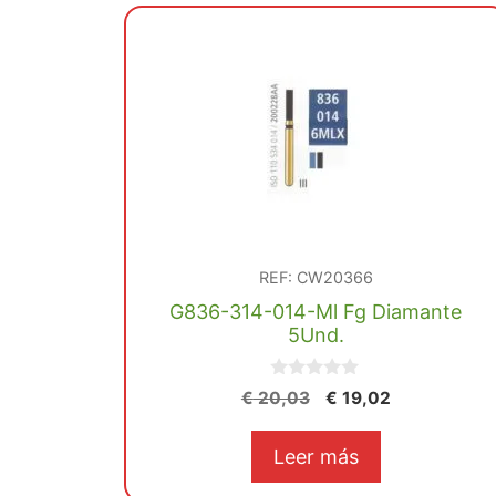
REF: CW20366
G836-314-014-Ml Fg Diamante
5Und.
0
El
El
€
20,03
€
19,02
d
precio
precio
e
5
original
actual
Leer más
era:
es: