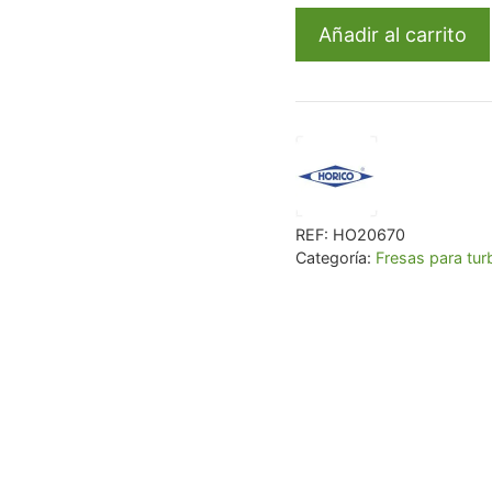
277F-
€ 22,63.
€ 21,
Añadir al carrito
016
Fg
Diamant.Fig.379Ef
5U
cantidad
REF:
HO20670
Categoría:
Fresas para tur