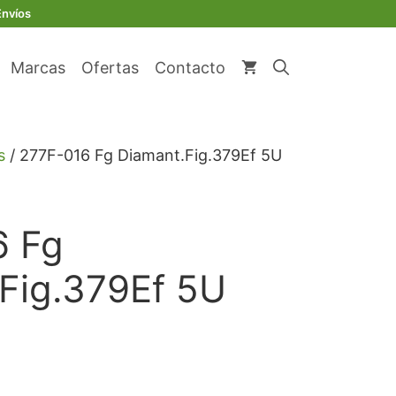
original
actual
Fg
Envíos
era:
es:
Diamant.Fig.379Ef
€ 22,63.
€ 21,50.
5U
Marcas
Ofertas
Contacto
cantidad
s
/ 277F-016 Fg Diamant.Fig.379Ef 5U
6 Fg
Fig.379Ef 5U
io
l