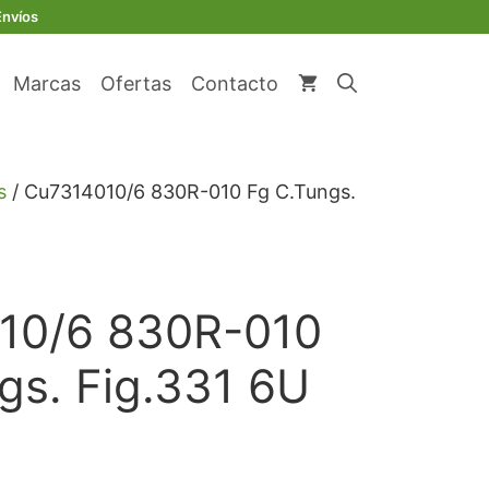
original
actual
010
Envíos
era:
es:
Fg
€ 44,96.
€ 42,71.
C.Tungs.
Marcas
Ofertas
Contacto
Fig.331
6U
cantidad
s
/ Cu7314010/6 830R-010 Fg C.Tungs.
10/6 830R-010
gs. Fig.331 6U
io
al