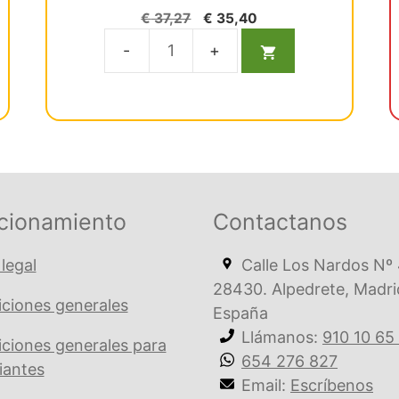
0
El
El
€
37,27
€
35,40
d
precio
precio
e
5
original
actual
4520
era:
es:
Pm
€ 37,27.
€ 35,40.
Abr.Arkan.Fig.133
12U
cantidad
cionamiento
Contactanos
 legal
Calle Los Nardos Nº 
28430. Alpedrete, Madri
ciones generales
España
Llámanos:
910 10 65
ciones generales para
654 276 827
iantes
Email:
Escríbenos