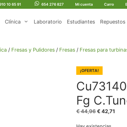
910 10 65 91
654 276 827
Mi cuenta
Carro
Clínica
Laboratorio
Estudiantes
Repuestos
ica
/
Fresas y Pulidores
/
Fresas
/
Fresas para turbina
¡OFERTA!
Cu73140
Fg C.Tun
El
El
€
44,96
€
42,71
precio
prec
Hay existencias
original
actu