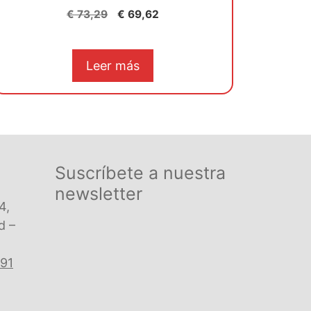
0
El
El
€
73,29
€
69,62
d
precio
precio
e
5
original
actual
era:
es:
Leer más
€ 73,29.
€ 69,62.
Suscríbete a nuestra
newsletter
4,
d –
 91