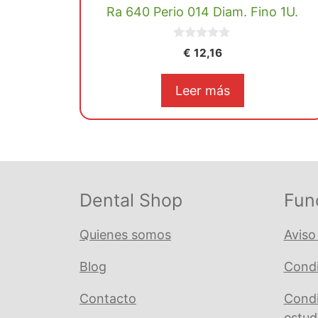
Ra 640 Perio 014 Diam. Fino 1U.
0
€
12,16
d
e
5
Leer más
Dental Shop
Fun
Quienes somos
Aviso
Blog
Condi
Contacto
Condi
estud