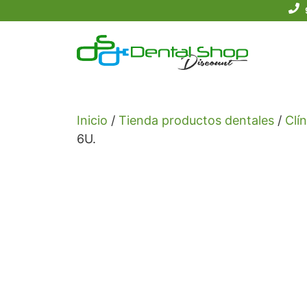
Saltar
al
contenido
Inicio
/
Tienda productos dentales
/
Clín
6U.