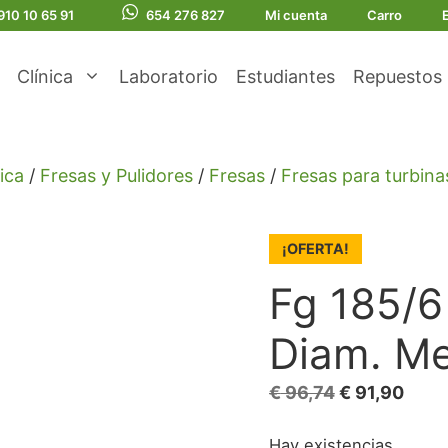
910 10 65 91
654 276 827
Mi cuenta
Carro
Clínica
Laboratorio
Estudiantes
Repuestos
ica
/
Fresas y Pulidores
/
Fresas
/
Fresas para turbina
¡OFERTA!
Fg 185/6
Diam. Me
El
El
€
96,74
€
91,90
precio
prec
Hay existencias
original
actua