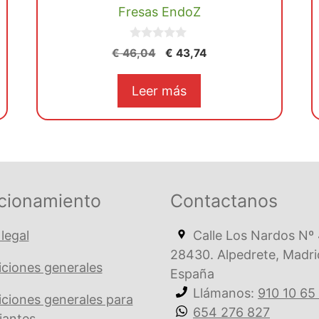
Fresas EndoZ
0
El
El
€
46,04
€
43,74
d
precio
precio
e
5
original
actual
Leer más
era:
es:
€ 46,04.
€ 43,74.
cionamiento
Contactanos
 legal
Calle Los Nardos Nº 
28430. Alpedrete, Madri
ciones generales
España
Llámanos:
910 10 65
ciones generales para
654 276 827
iantes