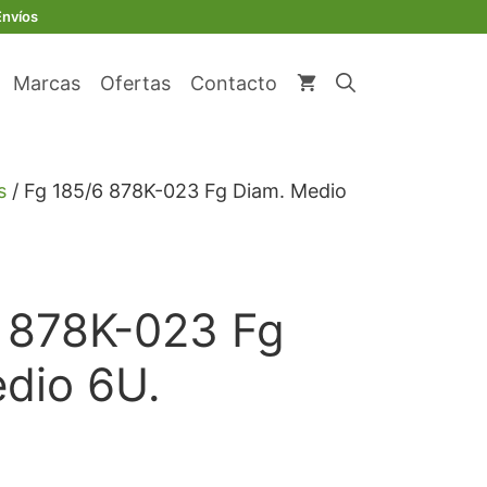
original
actual
878K-
Envíos
era:
es:
023
€ 96,74.
€ 91,90.
Fg
Marcas
Ofertas
Contacto
Diam.
Medio
6U.
cantidad
s
/ Fg 185/6 878K-023 Fg Diam. Medio
 878K-023 Fg
dio 6U.
io
l