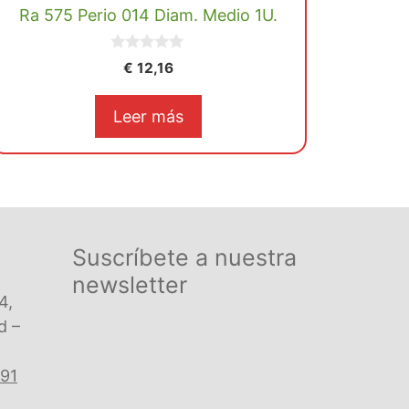
Ra 575 Perio 014 Diam. Medio 1U.
0
€
12,16
d
e
5
Leer más
Suscríbete a nuestra
newsletter
4,
d –
 91