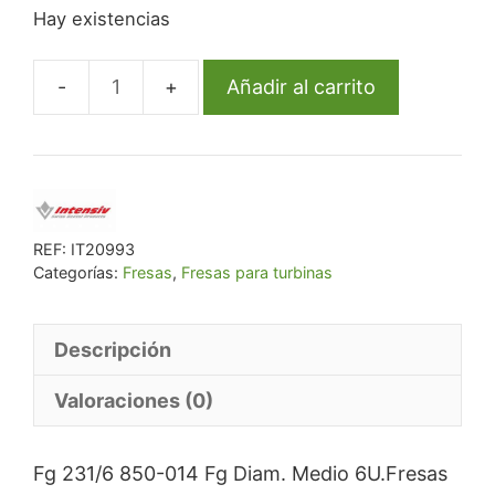
Hay existencias
original
actual
era:
es:
€ 87,34.
€ 82,97.
Añadir al carrito
Fg
231/6
850-
014
Fg
Diam.
REF:
IT20993
Categorías:
Fresas
,
Fresas para turbinas
Medio
6U.
cantidad
Descripción
Valoraciones (0)
Fg 231/6 850-014 Fg Diam. Medio 6U.Fresas