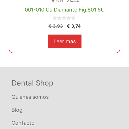
REF: HO21404
001-010 Ca Diamante Fig.801 5U
0
El
El
€
3,93
€
3,74
d
precio
precio
e
5
original
actual
Leer más
era:
es:
€ 3,93.
€ 3,74.
Dental Shop
Quienes somos
Blog
Contacto