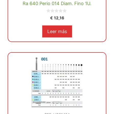
Ra 640 Perio 014 Diam. Fino 1U.
0
€
12,16
d
e
5
Leer más