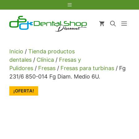
Saltar
Menú
al
contenido
Men
Inicio
/
Tienda productos
dentales
/
Clínica
/
Fresas y
Pulidores
/
Fresas
/
Fresas para turbinas
/ Fg
231/6 850-014 Fg Diam. Medio 6U.
¡OFERTA!