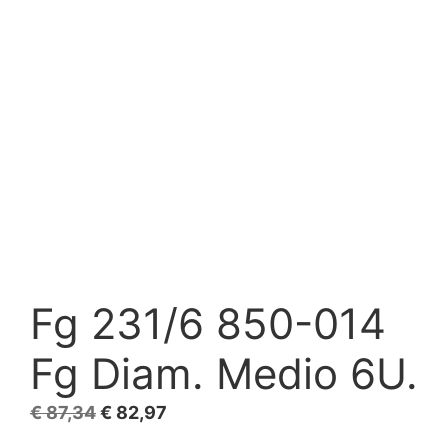
Fg 231/6 850-014
Fg Diam. Medio 6U.
El
El
€
87,34
€
82,97
precio
precio