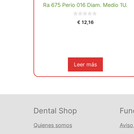
Ra 675 Perio 016 Diam. Medio 1U.
0
€
12,16
d
e
5
Leer más
Dental Shop
Fun
Quienes somos
Aviso