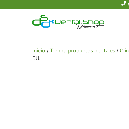
Saltar
al
contenido
Inicio
/
Tienda productos dentales
/
Clín
6U.