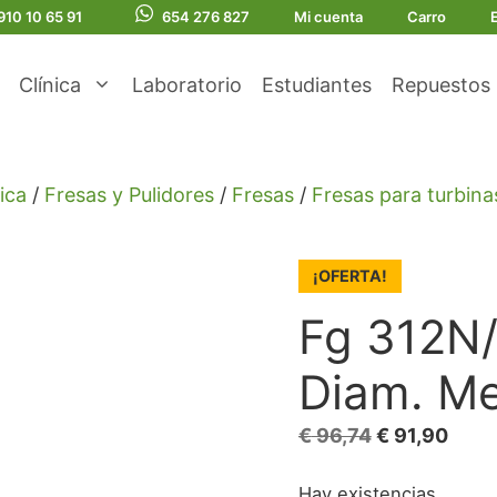
910 10 65 91
654 276 827
Mi cuenta
Carro
Clínica
Laboratorio
Estudiantes
Repuestos
ica
/
Fresas y Pulidores
/
Fresas
/
Fresas para turbina
¡OFERTA!
Fg 312N
Diam. Me
El
El
€
96,74
€
91,90
precio
prec
Hay existencias
original
actua