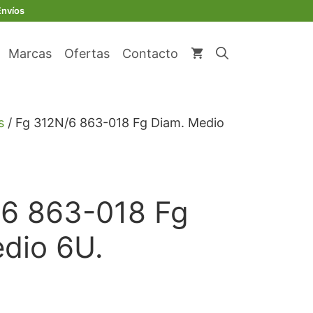
original
actual
863-
Envíos
era:
es:
018
€ 96,74.
€ 91,90.
Fg
Marcas
Ofertas
Contacto
Diam.
Medio
6U.
cantidad
s
/ Fg 312N/6 863-018 Fg Diam. Medio
/6 863-018 Fg
dio 6U.
io
l