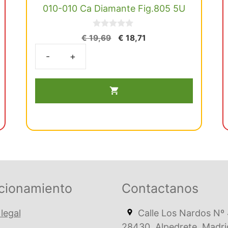
010-010 Ca Diamante Fig.805 5U
0
El
El
€
19,69
€
18,71
d
precio
precio
e
5
original
actual
010-
era:
es:
010
€ 19,69.
€ 18,71.
Ca
Diamante
Fig.805
5U
cantidad
cionamiento
Contactanos
 legal
Calle Los Nardos Nº 
28430. Alpedrete, Madri