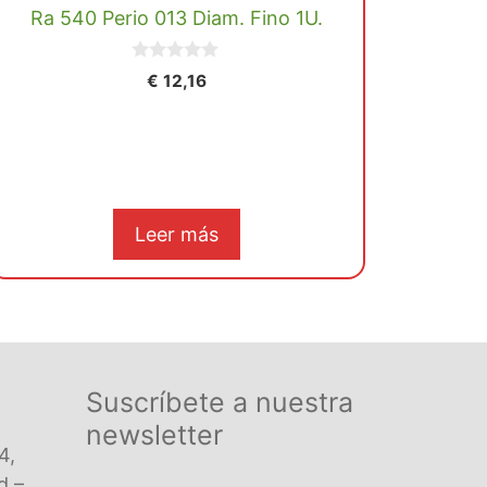
Ra 540 Perio 013 Diam. Fino 1U.
0
€
12,16
d
e
5
Leer más
Suscríbete a nuestra
newsletter
4,
d –