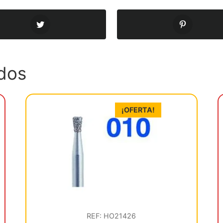
dos
¡OFERTA!
REF: HO21426