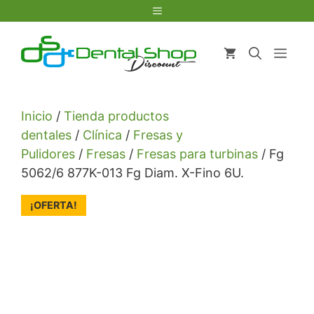
Saltar
Menú
al
contenido
Men
Inicio
/
Tienda productos
dentales
/
Clínica
/
Fresas y
Pulidores
/
Fresas
/
Fresas para turbinas
/ Fg
5062/6 877K-013 Fg Diam. X-Fino 6U.
¡OFERTA!