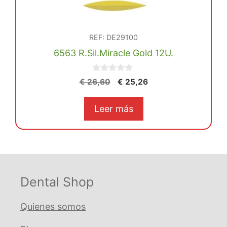
REF: DE29100
6563 R.Sil.Miracle Gold 12U.
0
El
El
€
26,60
€
25,26
d
precio
precio
e
5
original
actual
Leer más
era:
es:
€ 26,60.
€ 25,26.
Dental Shop
Quienes somos