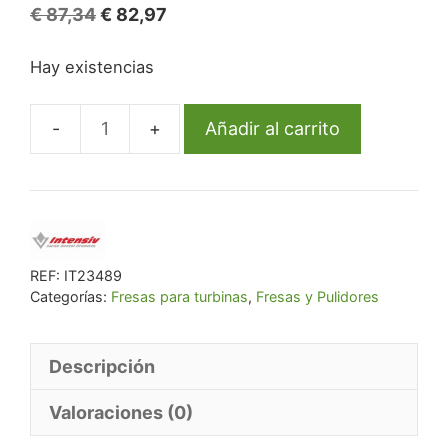
El
El
€
87,34
€
82,97
precio
precio
Hay existencias
original
actual
era:
es:
€ 87,34.
€ 82,97.
Añadir al carrito
Fg
5062/6
877K-
013
Fg
Diam.
REF:
IT23489
Categorías:
Fresas para turbinas
,
Fresas y Pulidores
X-
Fino
6U.
Descripción
cantidad
Valoraciones (0)