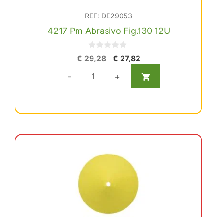
REF: DE29053
4217 Pm Abrasivo Fig.130 12U
0
El
El
€
29,28
€
27,82
d
precio
precio
e
5
original
actual
4217
era:
es:
Pm
€ 29,28.
€ 27,82.
Abrasivo
Fig.130
12U
cantidad