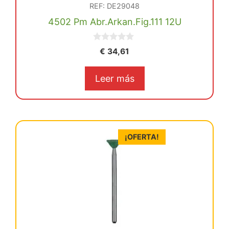
REF: DE29048
4502 Pm Abr.Arkan.Fig.111 12U
0
€
34,61
d
e
5
Leer más
¡OFERTA!