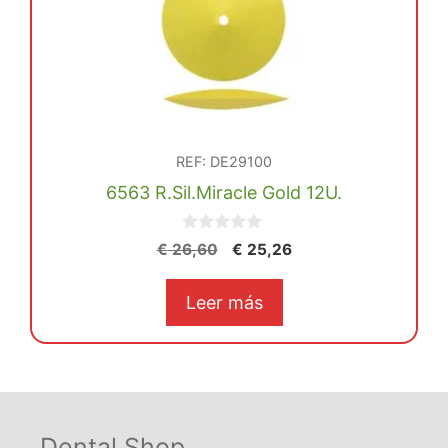
REF: DE29100
6563 R.Sil.Miracle Gold 12U.
0
El
El
€
26,60
€
25,26
d
precio
precio
e
5
original
actual
Leer más
era:
es:
€ 26,60.
€ 25,26.
Dental Shop