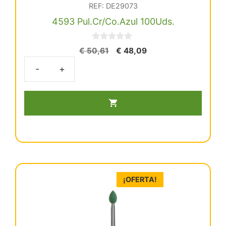
REF: DE29073
4593 Pul.Cr/Co.Azul 100Uds.
0
El
El
€
50,61
€
48,09
d
precio
precio
e
5
original
actual
4593
era:
es:
Pul.Cr/Co.Azul
€ 50,61.
€ 48,09.
100Uds.
cantidad
¡OFERTA!