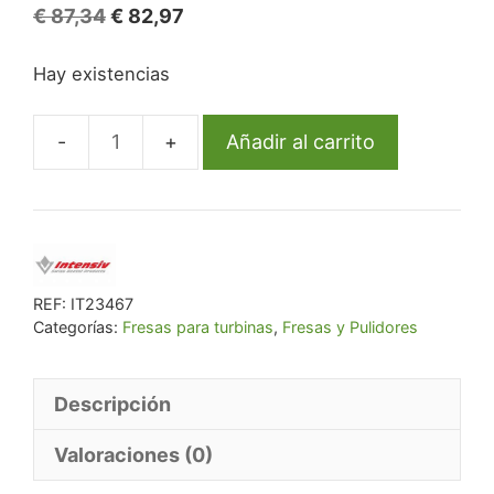
El
El
€
87,34
€
82,97
precio
precio
Hay existencias
original
actual
era:
es:
€ 87,34.
€ 82,97.
Añadir al carrito
Fg
50D2/6
858-
010
Fg
Diam.
REF:
IT23467
Categorías:
Fresas para turbinas
,
Fresas y Pulidores
X-
Fino
6U.
Descripción
cantidad
Valoraciones (0)