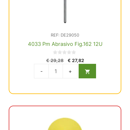
REF: DE29050
4033 Pm Abrasivo Fig.162 12U
0
El
El
€
29,28
€
27,82
d
precio
precio
e
5
original
actual
4033
era:
es:
Pm
€ 29,28.
€ 27,82.
Abrasivo
Fig.162
12U
cantidad