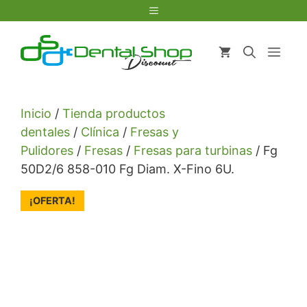
Saltar
Menú
al
contenido
Men
Inicio
/
Tienda productos
dentales
/
Clínica
/
Fresas y
Pulidores
/
Fresas
/
Fresas para turbinas
/ Fg
50D2/6 858-010 Fg Diam. X-Fino 6U.
¡OFERTA!