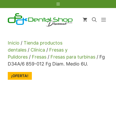
Saltar
Menú
al
contenido
Men
Inicio
/
Tienda productos
dentales
/
Clínica
/
Fresas y
Pulidores
/
Fresas
/
Fresas para turbinas
/ Fg
D34A/6 859-012 Fg Diam. Medio 6U.
¡OFERTA!