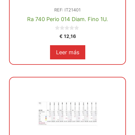
REF: IT21401
Ra 740 Perio 014 Diam. Fino 1U.
0
€
12,16
d
e
5
Leer más