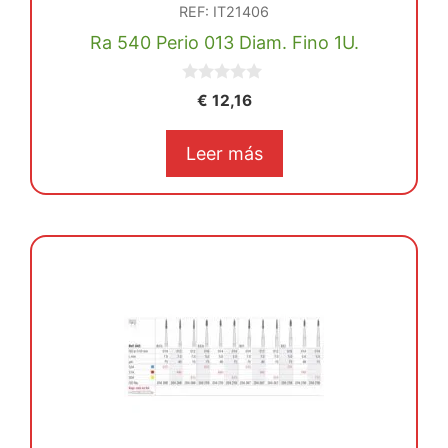
REF: IT21406
Ra 540 Perio 013 Diam. Fino 1U.
0
€
12,16
d
e
5
Leer más