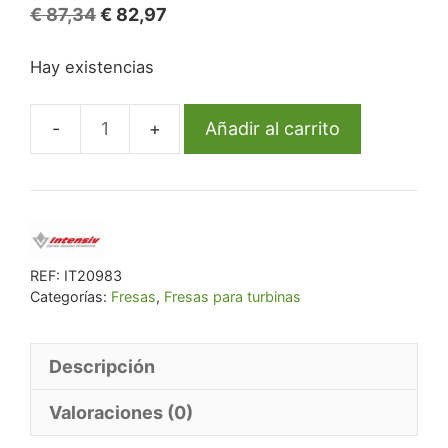
El
El
€
87,34
€
82,97
precio
precio
Hay existencias
original
actual
era:
es:
€ 87,34.
€ 82,97.
Añadir al carrito
Fg
D34A/6
859-
012
Fg
Diam.
REF:
IT20983
Categorías:
Fresas
,
Fresas para turbinas
Medio
6U.
cantidad
Descripción
Valoraciones (0)