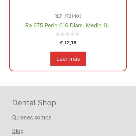
REF: IT21403
Ra 675 Perio 016 Diam. Medio 1U.
0
€
12,16
d
e
5
Leer más
Dental Shop
Quienes somos
Blog