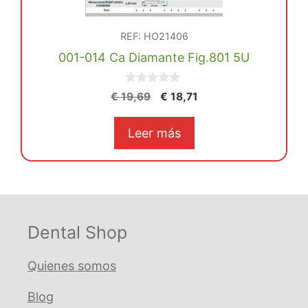
REF: HO21406
001-014 Ca Diamante Fig.801 5U
0
El
El
€
19,69
€
18,71
d
precio
precio
e
5
original
actual
Leer más
era:
es:
€ 19,69.
€ 18,71.
Dental Shop
Quienes somos
Blog