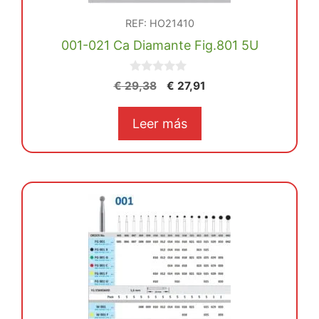
REF: HO21410
001-021 Ca Diamante Fig.801 5U
0
El
El
€
29,38
€
27,91
d
precio
precio
e
5
original
actual
Leer más
era:
es:
€ 29,38.
€ 27,91.