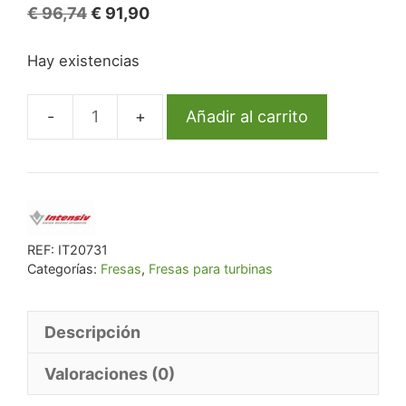
El
El
€
96,74
€
91,90
precio
precio
Hay existencias
original
actual
era:
es:
€ 96,74.
€ 91,90.
Añadir al carrito
Fg
S12/6
Pilot
834-
012
Fg
REF:
IT20731
Categorías:
Fresas
,
Fresas para turbinas
Diam.
Medio
6U.
Descripción
cantidad
Valoraciones (0)