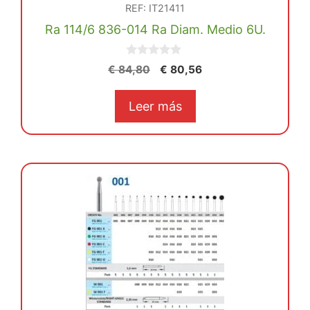
REF: IT21411
Ra 114/6 836-014 Ra Diam. Medio 6U.
0
El
El
€
84,80
€
80,56
d
precio
precio
e
5
original
actual
Leer más
era:
es:
€ 84,80.
€ 80,56.