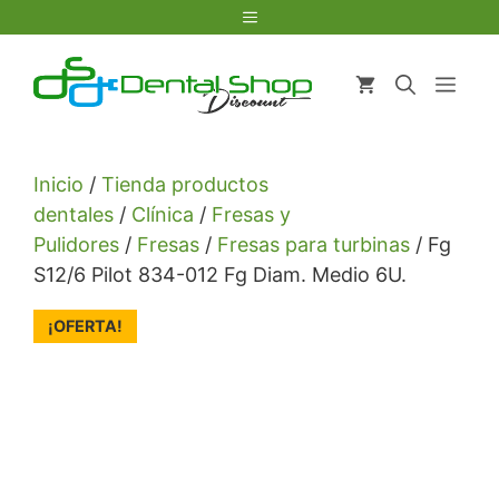
Saltar
Menú
al
contenido
Men
Inicio
/
Tienda productos
dentales
/
Clínica
/
Fresas y
Pulidores
/
Fresas
/
Fresas para turbinas
/ Fg
S12/6 Pilot 834-012 Fg Diam. Medio 6U.
¡OFERTA!