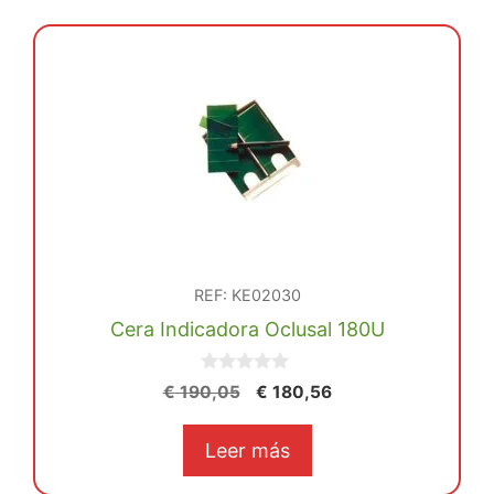
REF: KE02030
Cera Indicadora Oclusal 180U
0
El
El
€
190,05
€
180,56
d
precio
precio
e
5
original
actual
Leer más
era:
es:
€ 190,05.
€ 180,56.