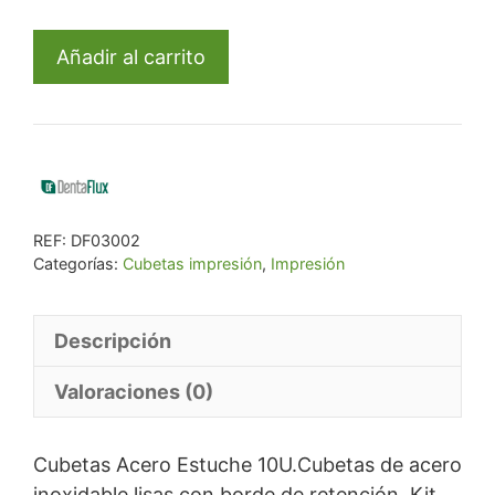
era:
es:
Cubetas
€ 103,52.
€ 98,34.
Añadir al carrito
Acero
Estuche
10U.
cantidad
REF:
DF03002
Categorías:
Cubetas impresión
,
Impresión
Descripción
Valoraciones (0)
Cubetas Acero Estuche 10U.Cubetas de acero
inoxidable lisas con borde de retención. Kit