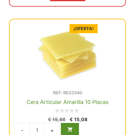
€ 46,28.
€ 43,97.
¡OFERTA!
REF: RE02040
Cera Articular Amarilla 10 Placas
0
El
El
€
15,88
€
15,08
d
precio
precio
e
5
original
actual
Cera