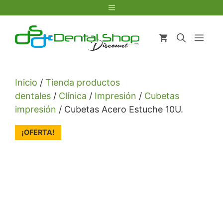
Saltar
Menú
al
contenido
Men
Inicio
/
Tienda productos
dentales
/
Clínica
/
Impresión
/
Cubetas
impresión
/ Cubetas Acero Estuche 10U.
¡OFERTA!