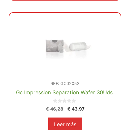
REF: GC02052
Gc Impression Separation Wafer 30Uds.
0
El
El
€
46,28
€
43,97
d
precio
precio
e
5
original
actual
Leer más
era:
es: