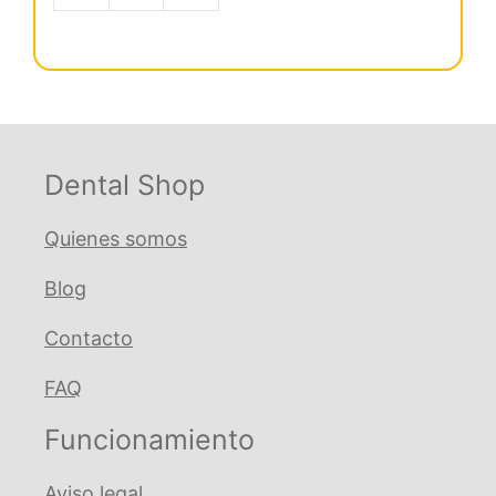
era:
es:
Articular
€ 15,88.
€ 15,08.
Amarilla
10
Placas
cantidad
Dental Shop
Quienes somos
Blog
Contacto
FAQ
Funcionamiento
Aviso legal