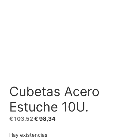
Cubetas Acero
Estuche 10U.
El
El
€
103,52
€
98,34
precio
precio
Hay existencias
original
actual