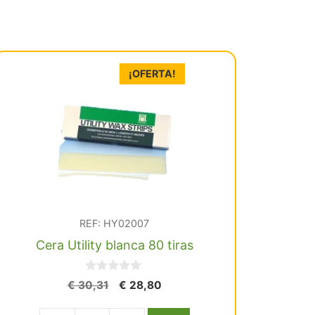
¡OFERTA!
REF: HY02007
Cera Utility blanca 80 tiras
0
El
El
€
30,31
€
28,80
d
precio
precio
e
5