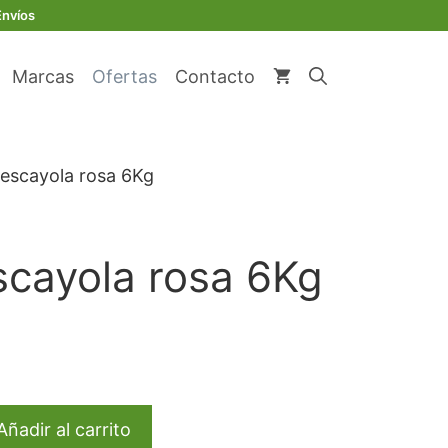
original
actual
rosa
Envíos
era:
es:
6Kg
€ 76,02.
€ 72,22.
cantidad
Marcas
Ofertas
Contacto
 escayola rosa 6Kg
scayola rosa 6Kg
io
l
22.
Añadir al carrito