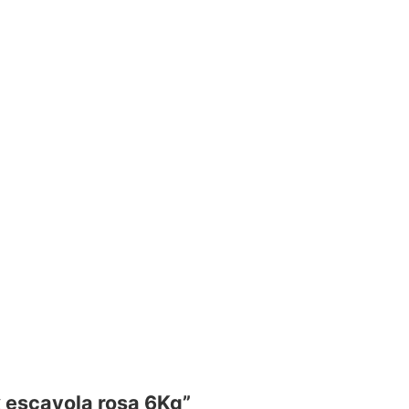
x escayola rosa 6Kg”