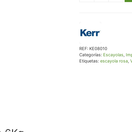
escayola
rosa
6Kg
cantidad
REF:
KE08010
Categorías:
Escayolas
,
Im
Etiquetas:
escayola rosa
,