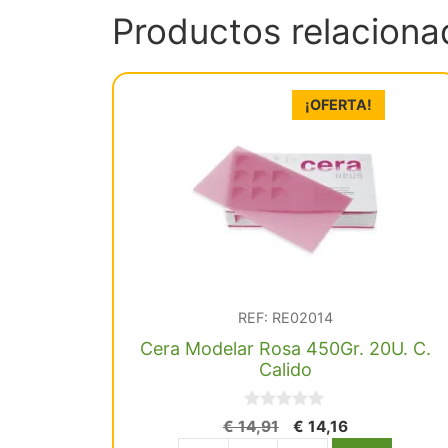
Productos relaciona
¡OFERTA!
REF: RE02014
Cera Modelar Rosa 450Gr. 20U. C.
Calido
0
El
El
€
14,91
€
14,16
d