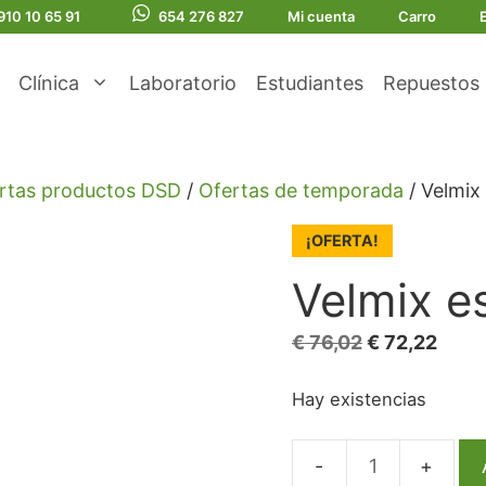
910 10 65 91
654 276 827
Mi cuenta
Carro
Clínica
Laboratorio
Estudiantes
Repuestos
rtas productos DSD
/
Ofertas de temporada
/ Velmix
¡OFERTA!
Velmix e
El
El
€
76,02
€
72,22
precio
prec
Hay existencias
original
actua
era:
es:
€ 76,02.
€ 72,
Velmix