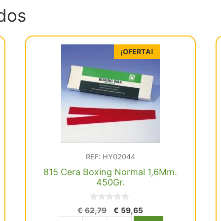
dos
¡OFERTA!
REF: HY02044
815 Cera Boxing Normal 1,6Mm.
450Gr.
0
El
El
€
62,79
€
59,65
d