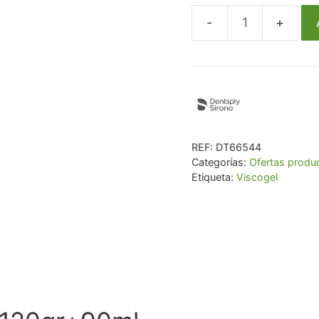
€ 204,16.
€ 
Viscogel
Res.Acond.120gr+90
cantidad
REF:
DT66544
Categorías:
Ofertas produ
Etiqueta:
Viscogel