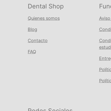
cantidad
Dental Shop
Fun
Quienes somos
Aviso
Blog
Condi
Contacto
Condi
estud
FAQ
Entre
Polít
Polít
Redes Sociales