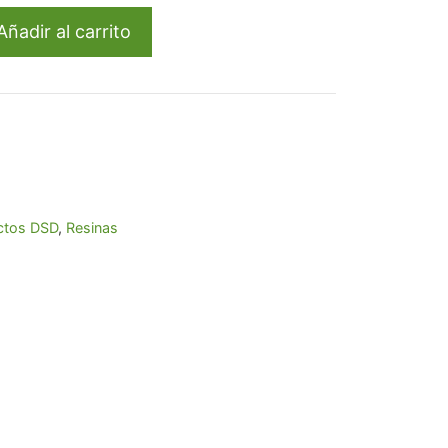
193,95.
Añadir al carrito
ml
ctos DSD
,
Resinas