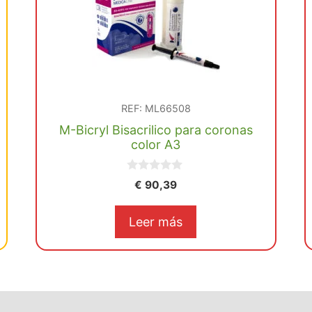
REF: ML66508
M-Bicryl Bisacrilico para coronas
color A3
0
€
90,39
d
e
5
Leer más