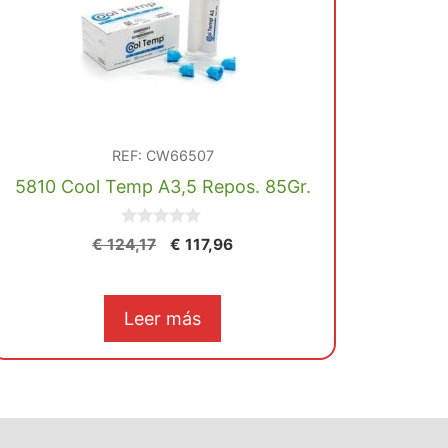
REF: CW66507
5810 Cool Temp A3,5 Repos. 85Gr.
0
El
El
€
124,17
€
117,96
d
precio
precio
e
5
original
actual
era:
es:
Leer más
€ 124,17.
€ 117,96.