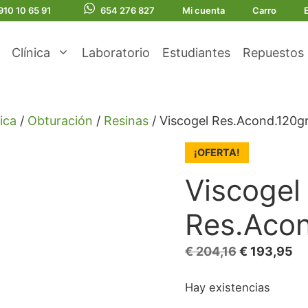
910 10 65 91
654 276 827
Mi cuenta
Carro
Clínica
Laboratorio
Estudiantes
Repuestos
ica
/
Obturación
/
Resinas
/ Viscogel Res.Acond.120g
¡OFERTA!
Viscogel
Res.Aco
El
El
€
204,16
€
193,95
precio
pr
Hay existencias
original
ac
era:
es