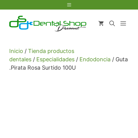
Saltar
Menú
al
contenido
Men
Inicio
/
Tienda productos
dentales
/
Especialidades
/
Endodoncia
/ Guta
.Pirata Rosa Surtido 100U