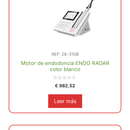
REF: 28-310B
Motor de endodoncia ENDO RADAR
color blanco
0
€
982,52
d
e
5
Leer más