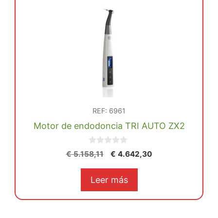
REF: 6961
Motor de endodoncia TRI AUTO ZX2
0
El
El
€
5.158,11
€
4.642,30
d
precio
precio
e
5
original
actual
Leer más
era:
es:
€ 5.158,11.
€ 4.642,30.