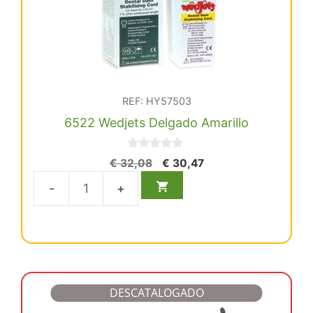
REF: HY57503
6522 Wedjets Delgado Amarillo
0
El
El
€
32,08
€
30,47
d
precio
precio
e
5
original
actual
6522
era:
es:
Wedjets
€ 32,08.
€ 30,47.
Delgado
Amarillo
cantidad
DESCATALOGADO