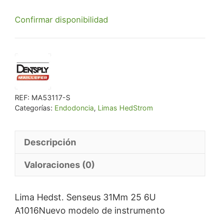
precio
precio
Confirmar disponibilidad
original
actual
era:
es:
€ 21,68.
€ 20,59.
REF:
MA53117-S
Categorías:
Endodoncia
,
Limas HedStrom
Descripción
Valoraciones (0)
Lima Hedst. Senseus 31Mm 25 6U
A1016Nuevo modelo de instrumento