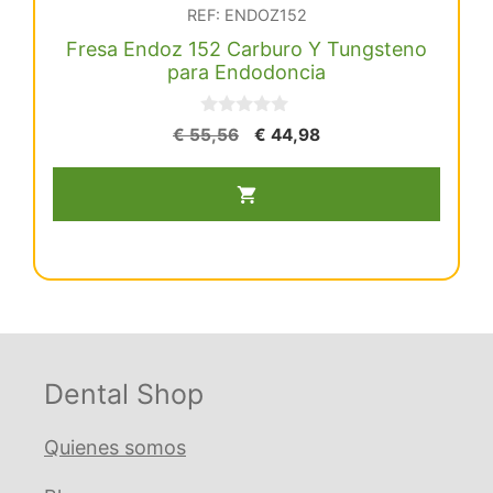
REF: ENDOZ152
Fresa Endoz 152 Carburo Y Tungsteno
para Endodoncia
0
El
El
€
55,56
€
44,98
d
precio
precio
Fresa
e
5
original
actual
Endoz
era:
es:
152
€ 55,56.
€ 44,98.
Carburo
Y
Tungsteno
para
Endodoncia
Dental Shop
cantidad
Quienes somos