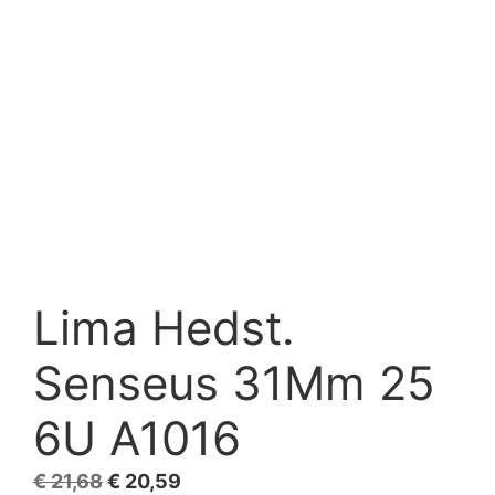
Lima Hedst.
Senseus 31Mm 25
6U A1016
El
El
€
21,68
€
20,59