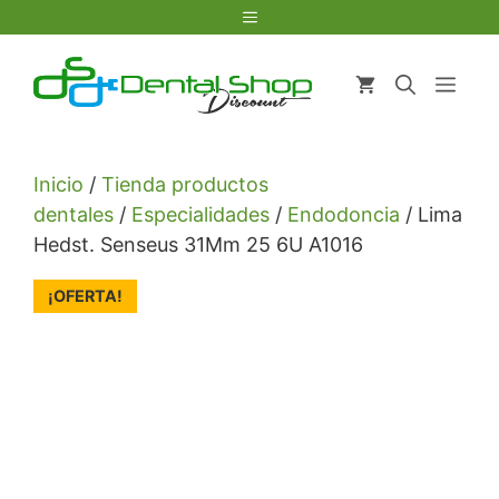
Saltar
Menú
al
contenido
Men
Inicio
/
Tienda productos
dentales
/
Especialidades
/
Endodoncia
/ Lima
Hedst. Senseus 31Mm 25 6U A1016
¡OFERTA!