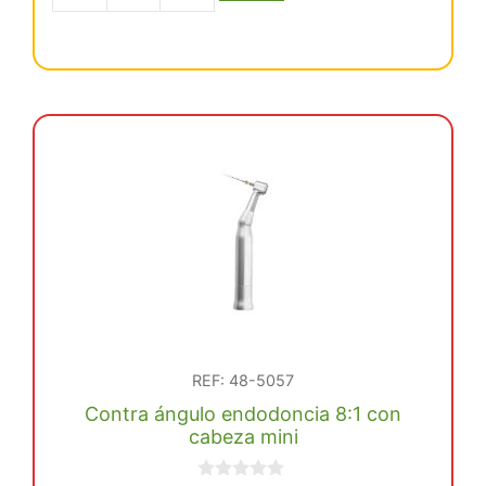
era:
es:
de
€ 2.425,57.
€ 2.183,01.
endodoncia
inalámbrico
TRI
AUTO
mini
cantidad
REF: 48-5057
Contra ángulo endodoncia 8:1 con
cabeza mini