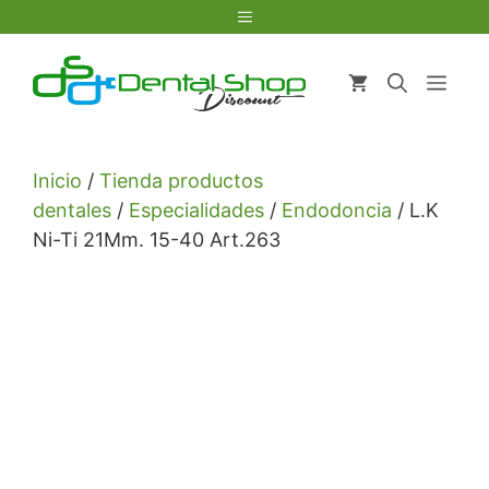
Saltar
Menú
al
contenido
Men
Inicio
/
Tienda productos
dentales
/
Especialidades
/
Endodoncia
/ L.K
Ni-Ti 21Mm. 15-40 Art.263