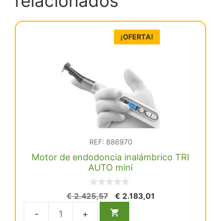
relacionados
¡OFERTA!
REF: 886970
Motor de endodoncia inalámbrico TRI
AUTO mini
0
El
El
€
2.425,57
€
2.183,01
d
precio
precio
e
5
original
actual
Motor