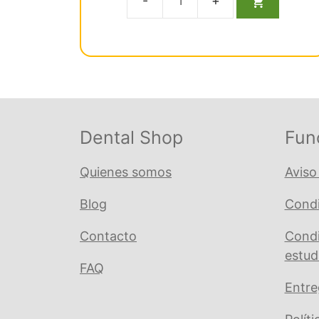
5
original
actual
Lima
era:
es:
Protaper
€ 143,60.
€ 136,43.
Next
X2
Esteril
25Mm.
6U.
Dental Shop
Fun
A0800
cantidad
Quienes somos
Aviso
Blog
Condi
Contacto
Condi
estud
FAQ
Entre