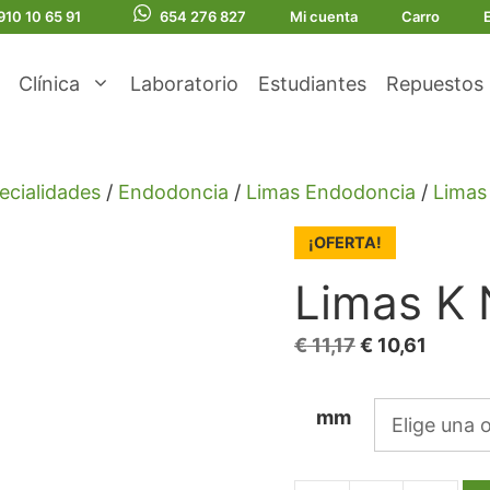
910 10 65 91
654 276 827
Mi cuenta
Carro
Clínica
Laboratorio
Estudiantes
Repuestos
ecialidades
/
Endodoncia
/
Limas Endodoncia
/
Limas
¡OFERTA!
Limas K 
El
El
€
11,17
€
10,61
precio
precio
original
actual
mm
era:
es:
€ 11,17.
€ 10,61