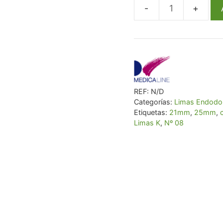
Limas
K
Nº
08
cantidad
REF:
N/D
Categorías:
Limas Endodo
Etiquetas:
21mm
,
25mm
,
Limas K
,
Nº 08