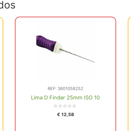
dos
REF: 3601058252
Lima D Finder 25mm ISO 10
0
€
12,58
d
e
5