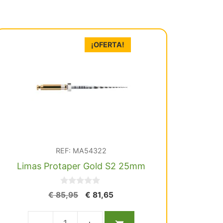
¡OFERTA!
REF: MA54322
Limas Protaper Gold S2 25mm
0
El
El
€
85,95
€
81,65
d
precio
precio
e
5
original
actual