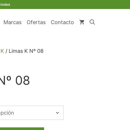
original
actual
Envíos
era:
es:
€ 11,17.
€ 10,61.
Marcas
Ofertas
Contacto
 K
/ Limas K Nº 08
Nº 08
.