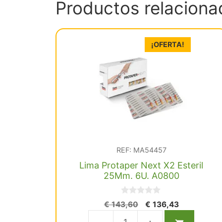
Productos relaciona
¡OFERTA!
REF: MA54457
Lima Protaper Next X2 Esteril
25Mm. 6U. A0800
0
El
El
€
143,60
€
136,43
d
precio
precio
e