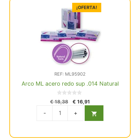
.020
¡OFERTA!
Ovoide
cantidad
REF: ML95902
Arco ML acero redo sup .014 Natural
0
El
El
€
18,38
€
16,91
d
precio
precio
e
5
original
actual
Arco
era:
es:
ML
€ 18,38.
€ 16,91.
acero