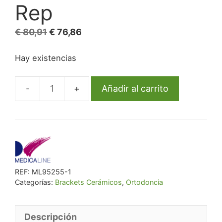
Rep
El
El
€
80,91
€
76,86
precio
precio
Hay existencias
original
actual
era:
es:
€ 80,91.
€ 76,86.
Añadir al carrito
Bracket
Ml
Cerámico
R/Metal
Mbt
.022
REF:
ML95255-1
L4R
Categorías:
Brackets Cerámicos
,
Ortodoncia
Hook
Rep
cantidad
Descripción