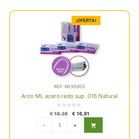
redo
sup
.014
¡OFERTA!
Natural
cantidad
REF: ML95903
Arco ML acero redo sup .016 Natural
0
El
El
€
18,38
€
16,91
d
precio
precio
e
5
original
actual
Arco
era:
es:
ML