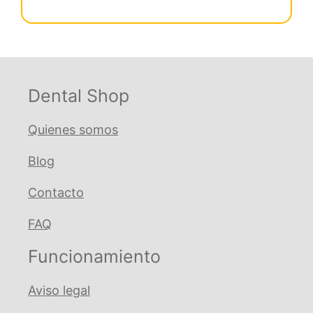
€ 18,38.
€ 16,91.
acero
redo
sup
.016
Natural
Dental Shop
cantidad
Quienes somos
Blog
Contacto
FAQ
Funcionamiento
Aviso legal