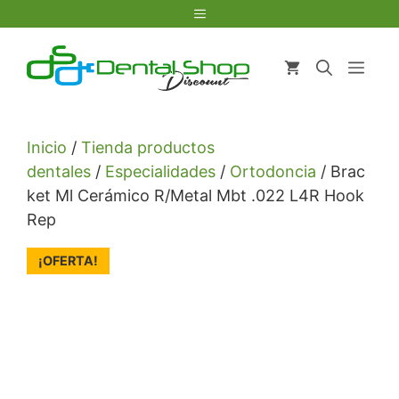
Saltar
Menú
al
contenido
Men
Inicio
/
Tienda productos
dentales
/
Especialidades
/
Ortodoncia
/ Brac
ket Ml Cerámico R/Metal Mbt .022 L4R Hook
Rep
¡OFERTA!