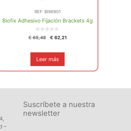
REF: BI96901
Biofix Adhesivo Fijación Brackets 4g
0
El
El
€
65,48
€
62,21
d
precio
precio
e
5
original
actual
era:
es:
Leer más
€ 65,48.
€ 62,21.
Suscríbete a nuestra
newsletter
4,
d –