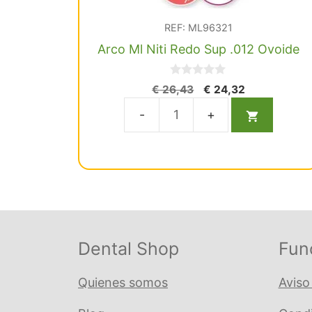
REF: ML96321
Arco Ml Niti Redo Sup .012 Ovoide
0
El
El
€
26,43
€
24,32
d
precio
precio
e
5
original
actual
Arco
era:
es:
Ml
€ 26,43.
€ 24,32.
Niti
Redo
Sup
.012
Ovoide
Dental Shop
Fun
cantidad
Quienes somos
Aviso