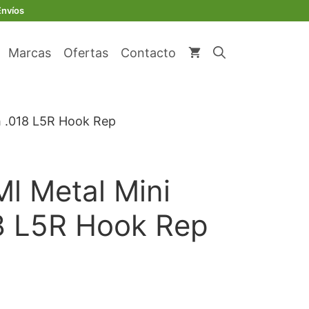
original
actual
Metal
Envíos
era:
es:
Mini
€ 38,60.
€ 35,51.
Roth
Marcas
Ofertas
Contacto
.018
L5R
Hook
Rep
h .018 L5R Hook Rep
cantidad
Ml Metal Mini
8 L5R Hook Rep
io
al