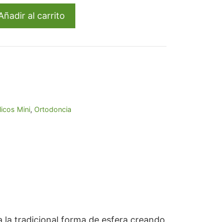
,51.
Añadir al carrito
icos Mini
,
Ortodoncia
la tradicional forma de esfera creando