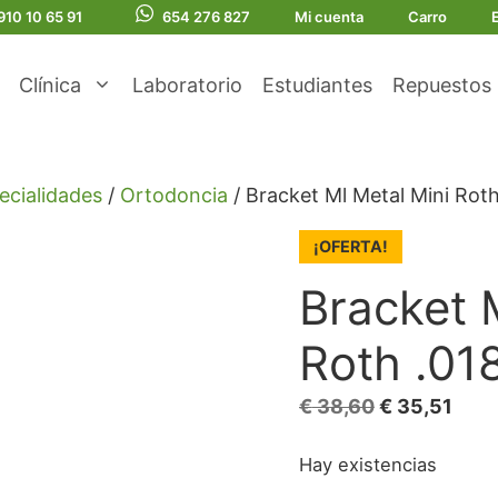
910 10 65 91
654 276 827
Mi cuenta
Carro
Clínica
Laboratorio
Estudiantes
Repuestos
ecialidades
/
Ortodoncia
/ Bracket Ml Metal Mini Rot
¡OFERTA!
Bracket 
Roth .01
El
El
€
38,60
€
35,51
precio
prec
Hay existencias
original
actu
era:
es: