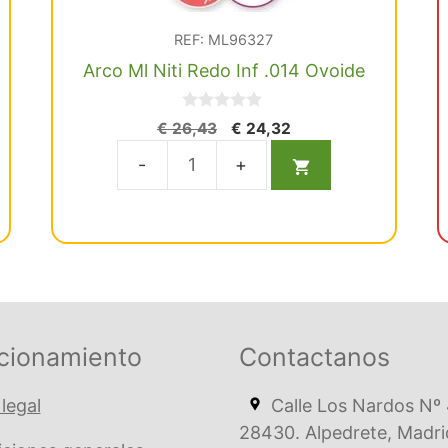
REF: ML96327
Arco Ml Niti Redo Inf .014 Ovoide
0
El
El
€
26,43
€
24,32
d
precio
precio
e
5
original
actual
Arco
era:
es:
Ml
€ 26,43.
€ 24,32.
Niti
Redo
Inf
.014
Ovoide
cionamiento
Contactanos
cantidad
 legal
Calle Los Nardos Nº 
28430. Alpedrete, Madri