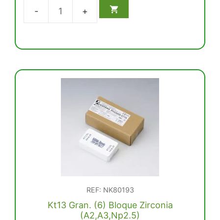
e
5
Fresas
Katana
1,3Mm.
Diam
H18
5U.
cantidad
REF: NK80193
Kt13 Gran. (6) Bloque Zirconia
(A2,A3,Np2.5)