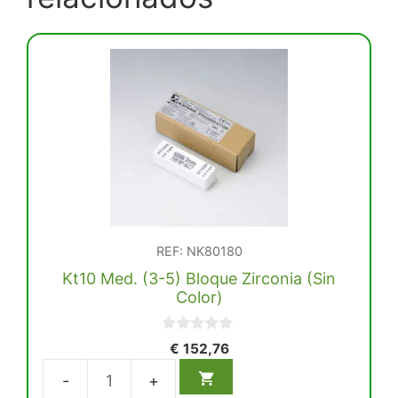
REF: NK80180
Kt10 Med. (3-5) Bloque Zirconia (Sin
Color)
0
€
152,76
d
e
5
Kt10