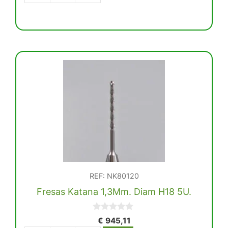
Med.
(3-
5)
Bloque
Zirconia
(Sin
Color)
cantidad
REF: NK80120
Fresas Katana 1,3Mm. Diam H18 5U.
0
€
945,11
d