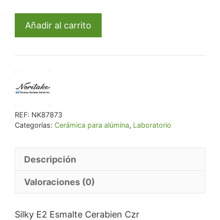
era:
es:
Silky
€ 100,47.
€ 80,37.
Añadir al carrito
E2
Esmalte
Cerabien
Czr
50Gr.
cantidad
REF:
NK87873
Categorías:
Cerámica para alúmina
,
Laboratorio
Descripción
Valoraciones (0)
Silky E2 Esmalte Cerabien Czr