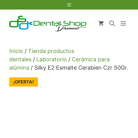
Saltar
Menú
al
contenido
Men
Inicio
/
Tienda productos
dentales
/
Laboratorio
/
Cerámica para
alúmina
/ Silky E2 Esmalte Cerabien Czr 50Gr.
¡OFERTA!