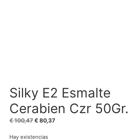
Silky E2 Esmalte
Cerabien Czr 50Gr.
El
El
€
100,47
€
80,37
precio
precio
Hay existencias
original
actual