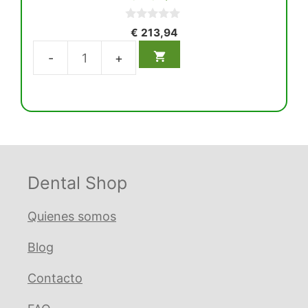
0
€
213,94
d
e
5
Kt13
Gran.
(6)
Bloque
Zirconia
(A2,A3,Np2.5)
cantidad
Dental Shop
Quienes somos
Blog
Contacto