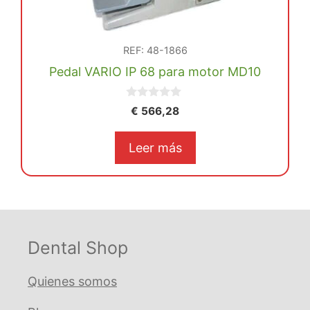
REF: 48-1866
Pedal VARIO IP 68 para motor MD10
0
€
566,28
d
e
5
Leer más
Dental Shop
Quienes somos