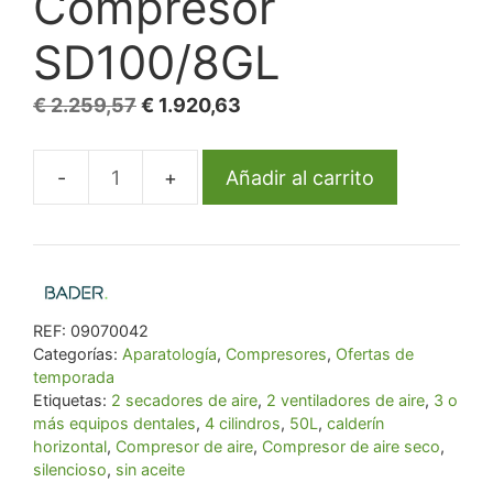
Compresor
SD100/8GL
El
El
€
2.259,57
€
1.920,63
precio
precio
original
actual
Añadir al carrito
Compresor
era:
es:
SD100/8GL
€ 2.259,57.
€ 1.920,63.
cantidad
REF:
09070042
Categorías:
Aparatología
,
Compresores
,
Ofertas de
temporada
Etiquetas:
2 secadores de aire
,
2 ventiladores de aire
,
3 o
más equipos dentales
,
4 cilindros
,
50L
,
calderín
horizontal
,
Compresor de aire
,
Compresor de aire seco
,
silencioso
,
sin aceite