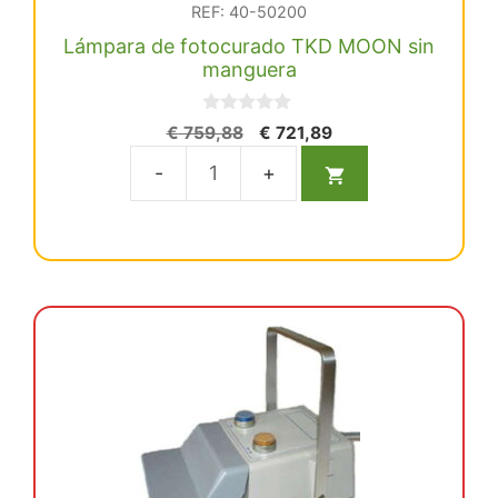
REF: 40-50200
Lámpara de fotocurado TKD MOON sin
manguera
0
El
El
€
759,88
€
721,89
d
precio
precio
e
5
original
actual
Lámpara
era:
es:
de
€ 759,88.
€ 721,89.
fotocurado
TKD
MOON
sin
manguera
cantidad