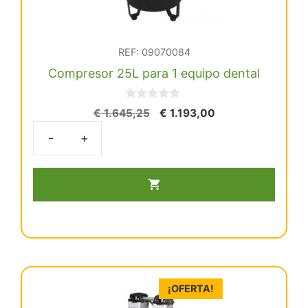
REF: 09070084
Compresor 25L para 1 equipo dental
0
El
El
€
1.645,25
€
1.193,00
d
precio
precio
e
5
original
actual
Compresor
era:
es:
25L
€ 1.645,25.
€ 1.193,00.
para
1
equipo
dental
cantidad
¡OFERTA!