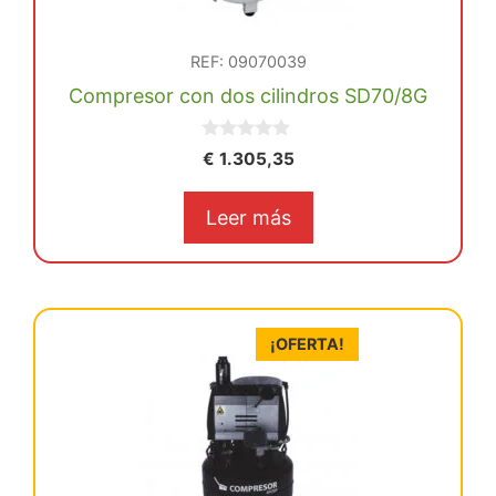
REF: 09070039
Compresor con dos cilindros SD70/8G
0
€
1.305,35
d
e
5
Leer más
¡OFERTA!