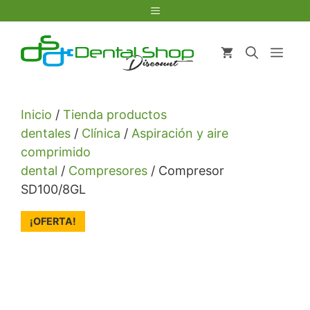
Saltar
Menú
al
contenido
Men
Inicio
/
Tienda productos
dentales
/
Clínica
/
Aspiración y aire
comprimido
dental
/
Compresores
/ Compresor
SD100/8GL
¡OFERTA!