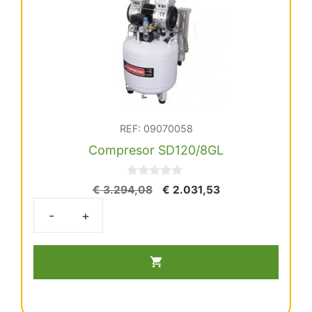
REF: 09070058
Compresor SD120/8GL
0
El
El
€
3.294,08
€
2.031,53
d
precio
precio
e
5
original
actual
Compresor
era:
es:
SD120/8GL
€ 3.294,08.
€ 2.031,53.
cantidad