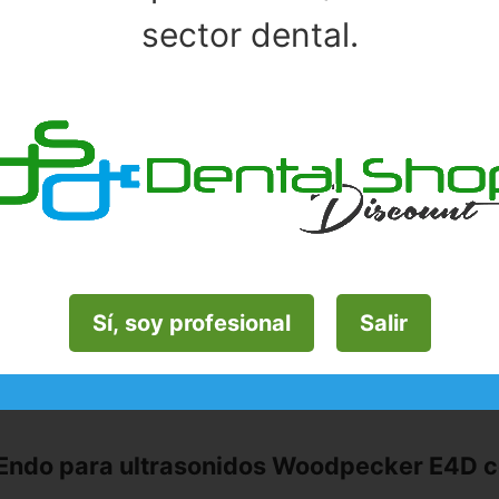
sector dental.
ta Endo para ultrasonidos Woodpecker E4D