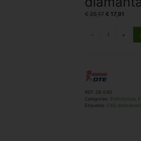
diamant
El
El
€
25,17
€
17,91
precio
preci
original
actual
Punta
era:
es:
Endo
€ 25,17.
€ 17,9
para
ultrasonidos
Woodpecker
E4D
compatible
REF:
28-E4D
EMS
Categorías:
Endodoncia
,
Etiquetas:
E4D
,
endodonci
diamantada
cantidad