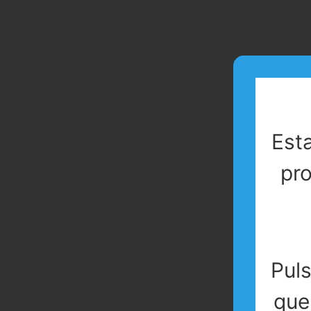
Est
pro
Pul
que