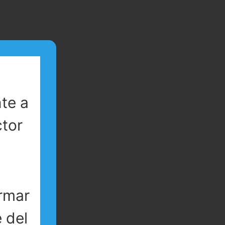
te a
ctor
rmar
 del