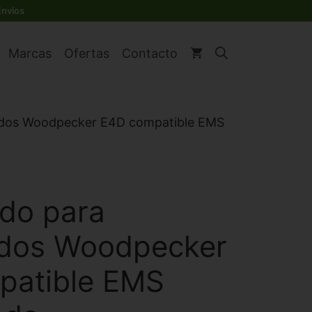
original
actual
para
Envíos
era:
es:
ultrasonidos
€ 25,17.
€ 17,91.
Woodpecker
Marcas
Ofertas
Contacto
E4D
compatible
EMS
diamantada
nidos Woodpecker E4D compatible EMS
cantidad
do para
idos Woodpecker
patible EMS