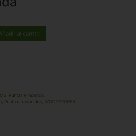
ada
o
Añadir al carrito
1.
EMS
,
Puntas e insertos
a
,
Punta ultrasonidos
,
WOODPECKER