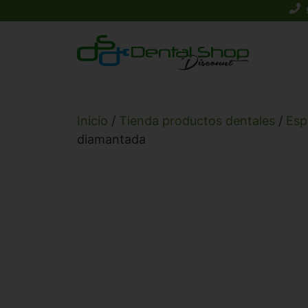
Saltar
al
contenido
Inicio
/
Tienda productos dentales
/
Esp
diamantada