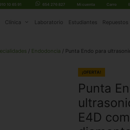
910 10 65 91
654 276 827
Mi cuenta
Carro
Clínica
Laboratorio
Estudiantes
Repuestos
ecialidades
/
Endodoncia
/ Punta Endo para ultraso
¡OFERTA!
Punta En
ultrason
E4D com