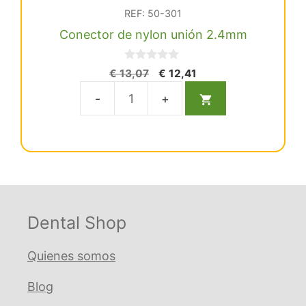
REF: 50-301
Conector de nylon unión 2.4mm
0
El
El
€
13,07
€
12,41
d
precio
precio
e
5
original
actual
Conector
era:
es:
de
€ 13,07.
€ 12,41.
nylon
unión
2.4mm
cantidad
Dental Shop
Quienes somos
Blog