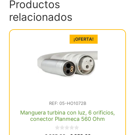
Productos
relacionados
¡OFERTA!
REF: 05-HO1072B
Manguera turbina con luz, 6 orificios,
conector Planmeca 560 Ohm
0