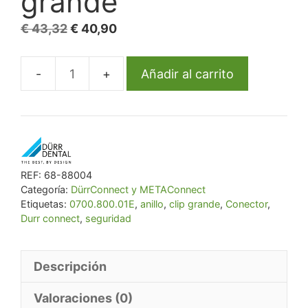
grande
El
El
€
43,32
€
40,90
precio
precio
original
actual
Añadir al carrito
Anillo
era:
es:
de
€ 43,32.
€ 40,90.
seguridad
Dürr
Connect
clip
REF:
68-88004
Categoría:
DürrConnect y METAConnect
grande
Etiquetas:
0700.800.01E
,
anillo
,
clip grande
,
Conector
,
cantidad
Durr connect
,
seguridad
Descripción
Valoraciones (0)