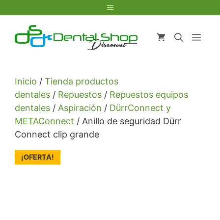
Saltar
Menú
al
contenido
Men
Inicio
/
Tienda productos
dentales
/
Repuestos
/
Repuestos equipos
dentales
/
Aspiración
/
DürrConnect y
METAConnect
/ Anillo de seguridad Dürr
Connect clip grande
¡OFERTA!