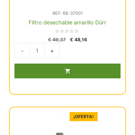
REF: 68-37001
Filtro desechable amarillo Dürr
0
El
El
€
49,37
€
48,16
d
precio
precio
e
5
original
actual
Filtro
era:
es:
desechable
€ 49,37.
€ 48,16.
amarillo
Dürr
cantidad
¡OFERTA!