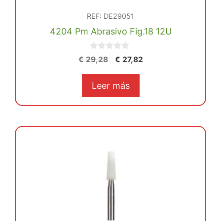
REF: DE29051
4204 Pm Abrasivo Fig.18 12U
0
El
El
€
29,28
€
27,82
d
precio
precio
e
5
original
actual
Leer más
era:
es:
€ 29,28.
€ 27,82.