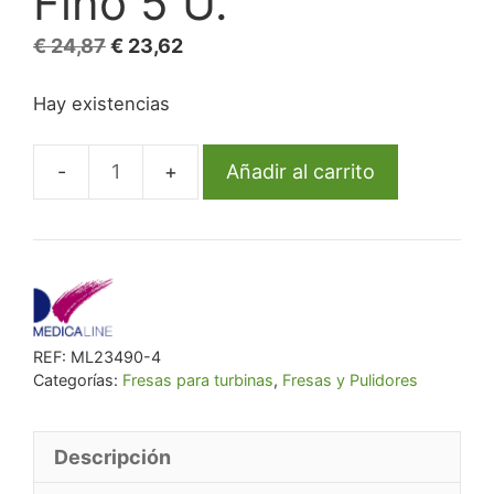
Fino 5 U.
El
El
€
24,87
€
23,62
precio
precio
Hay existencias
original
actual
era:
es:
€ 24,87.
€ 23,62.
Añadir al carrito
845F-
014
Fresa
Fg
Diamante
Fig
REF:
ML23490-4
168
Categorías:
Fresas para turbinas
,
Fresas y Pulidores
Fino
5
U.
Descripción
cantidad