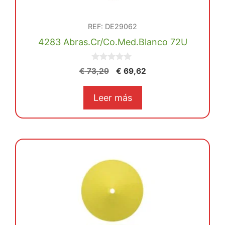
REF: DE29062
4283 Abras.Cr/Co.Med.Blanco 72U
0
El
El
€
73,29
€
69,62
d
precio
precio
e
5
original
actual
Leer más
era:
es:
€ 73,29.
€ 69,62.