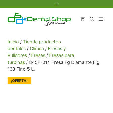
Saltar
Menú
al
contenido
Men
Inicio
/
Tienda productos
dentales
/
Clínica
/
Fresas y
Pulidores
/
Fresas
/
Fresas para
turbinas
/ 845F-014 Fresa Fg Diamante Fig
168 Fino 5 U.
¡OFERTA!