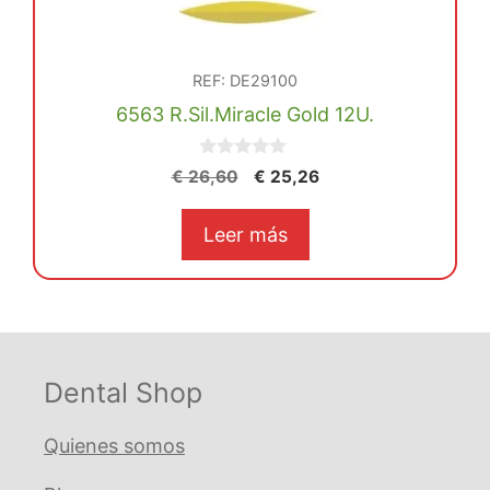
REF: DE29100
6563 R.Sil.Miracle Gold 12U.
0
El
El
€
26,60
€
25,26
d
precio
precio
e
5
original
actual
Leer más
era:
es:
€ 26,60.
€ 25,26.
Dental Shop
Quienes somos