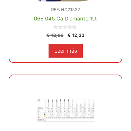
REF: HO21522
068 045 Ca Diamante 1U.
0
El
El
€
12,86
€
12,22
d
precio
precio
e
5
original
actual
Leer más
era:
es:
€ 12,86.
€ 12,22.