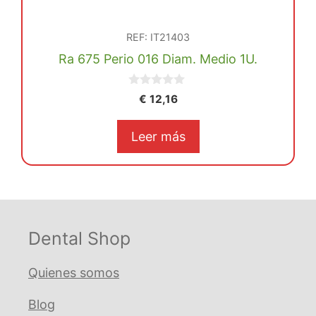
REF: IT21403
Ra 675 Perio 016 Diam. Medio 1U.
0
€
12,16
d
e
5
Leer más
Dental Shop
Quienes somos
Blog