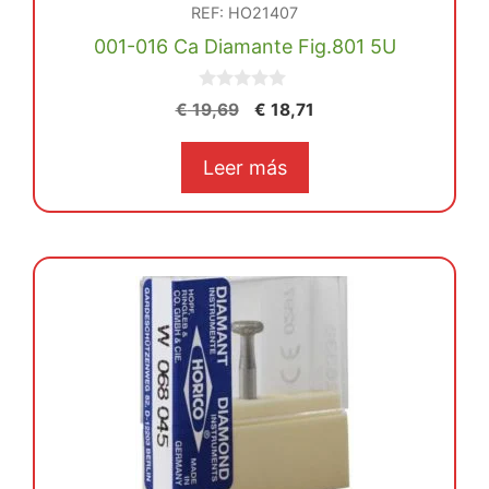
REF: HO21407
001-016 Ca Diamante Fig.801 5U
0
El
El
€
19,69
€
18,71
d
precio
precio
e
5
original
actual
Leer más
era:
es:
€ 19,69.
€ 18,71.