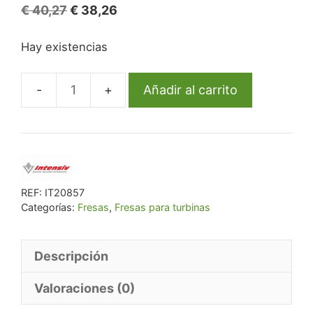
El
El
€
40,27
€
38,26
precio
precio
Hay existencias
original
actual
era:
es:
€ 40,27.
€ 38,26.
Añadir al carrito
Fg
196L/6
801L-
014
Fg
Diam.
REF:
IT20857
Categorías:
Fresas
,
Fresas para turbinas
Medio
6U.
cantidad
Descripción
Valoraciones (0)