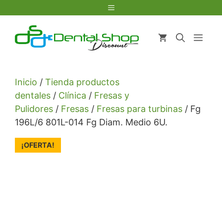
Saltar
Menú
al
contenido
Men
Inicio
/
Tienda productos
dentales
/
Clínica
/
Fresas y
Pulidores
/
Fresas
/
Fresas para turbinas
/ Fg
196L/6 801L-014 Fg Diam. Medio 6U.
¡OFERTA!