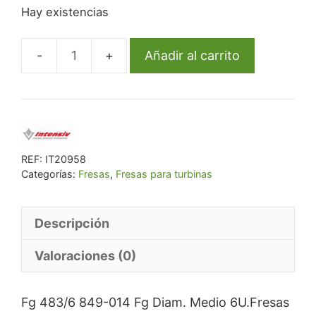
Hay existencias
original
actual
era:
es:
€ 55,33.
€ 52,56.
Añadir al carrito
Fg
483/6
849-
014
Fg
Diam.
REF:
IT20958
Categorías:
Fresas
,
Fresas para turbinas
Medio
6U.
cantidad
Descripción
Valoraciones (0)
Fg 483/6 849-014 Fg Diam. Medio 6U.Fresas