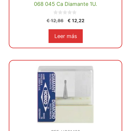
068 045 Ca Diamante 1U.
0
El
El
€
12,86
€
12,22
d
precio
precio
e
5
original
actual
Leer más
era:
es:
€ 12,86.
€ 12,22.