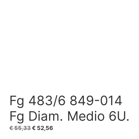
Fg 483/6 849-014
Fg Diam. Medio 6U.
El
El
€
55,33
€
52,56
precio
precio