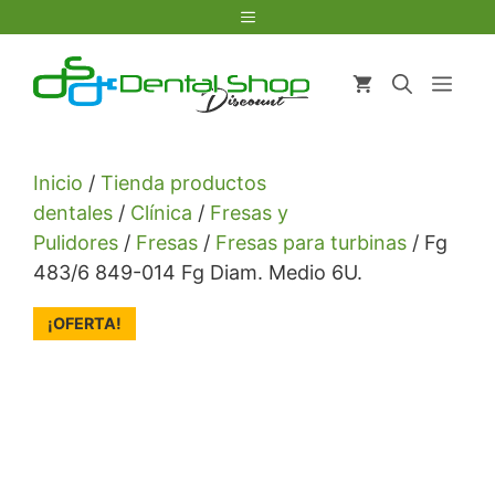
Saltar
Menú
al
contenido
Men
Inicio
/
Tienda productos
dentales
/
Clínica
/
Fresas y
Pulidores
/
Fresas
/
Fresas para turbinas
/ Fg
483/6 849-014 Fg Diam. Medio 6U.
¡OFERTA!