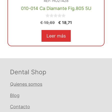
REF: HO21428
010-014 Ca Diamante Fig.805 5U
0
El
El
€
19,69
€
18,71
d
precio
precio
e
5
original
actual
Leer más
era:
es:
€ 19,69.
€ 18,71.
Dental Shop
Quienes somos
Blog
Contacto